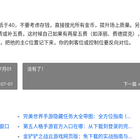
量低于40，不要考虑存钱，直接搜光所有金币，提升场上质量。另
四费或补五费，这时候自己如果有两星五费（如泽丽、费德提克）
，把他的主C位置记下来，你的刺客位或控制位要反向对位。
月01
没有了！
-07-01
下一篇 
完美世界手游隐藏任务大全带图：全方位指南 (07月01日解读)
年窗口
第五人格手游官方入口在哪：从下载到登录的完整指引
金铲铲之战云游戏网页版：免下载的实战指南与操作误区