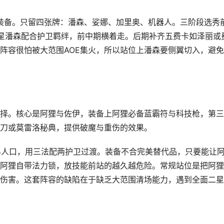
心装备。只留四张牌：潘森、娑娜、加里奥、机器人。三阶段选秀
星潘森配合护卫羁绊，前中期横着走。后期补齐五费卡如泽丽或
阵容很怕被大范围AOE集火，所以站位上潘森要侧翼切入，避
择。核心是阿狸与佐伊，装备上阿狸必备蓝霸符与科技枪，第三
刀或莫雷洛秘典，提供破魔与重伤的效果。
到4人口，用三法配两护卫过渡。装备不合完美替代品，只要能让
阿狸自带法力锁，放技能前站的越久越危险。常规站位是把阿狸
伤害。这套阵容的缺陷在于缺乏大范围清场能力，遇到全面二星