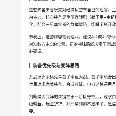
这套阵容需要玩家对经济运营有自己的理解。主
为主力。核心装备是重骑兵转职（锁子甲+金铲
化，配合三星塞拉斯的群体破防，能瞬间撕开敌
节奏上，这套阵容需要速八。建议4-2或4-5
对准敌方主C的位置，初始冲锋路线决定了团战
必硬玩。
装备优先级与变阵思路
开局选秀永远先拿锁子甲或大剑。锁子甲能合出
盲目追求完美装备，合成狂徒、电刀这种通用且
判断是否变阵的关键在于三阶段野怪后，观察自
级粉丝。玩金铲铲，开局拿到的不是棋子，是信
要。