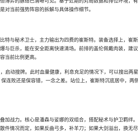
但博弈的脉络已清晰可见。基于近期的对局数据和排位环境，有
是对当前强势阵容的拆解与具体操作细节。
比特与秘术卫士，主力输出为四费的崔斯特。装备选择上，崔斯
爆与巨杀，能在安全距离快速清场。前排的盖伦佩戴肉装，建议
容当前比例更高。
7级，启动搜牌。此时血量健康，利息充足的情况下，可以搜出两
，保连败还是保容错，一念之差。站位上，崔斯特沉底居中，两
叠加战力。核心是潘森与娑娜的双组合，搭配秘术与护卫羁绊。
散件情况而定，如果反曲弓多，补羊刀；如果大剑溢出，换无尽