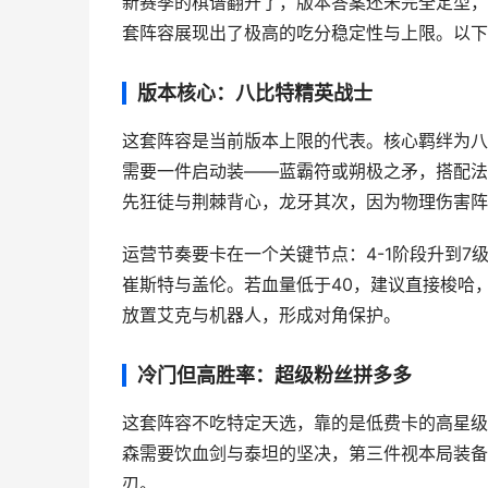
新赛季的棋谱翻开了，版本答案还未完全定型，
套阵容展现出了极高的吃分稳定性与上限。以下
版本核心：八比特精英战士
这套阵容是当前版本上限的代表。核心羁绊为八
需要一件启动装——蓝霸符或朔极之矛，搭配法
先狂徒与荆棘背心，龙牙其次，因为物理伤害阵
运营节奏要卡在一个关键节点：4-1阶段升到
崔斯特与盖伦。若血量低于40，建议直接梭哈
放置艾克与机器人，形成对角保护。
冷门但高胜率：超级粉丝拼多多
这套阵容不吃特定天选，靠的是低费卡的高星级
森需要饮血剑与泰坦的坚决，第三件视本局装备
刃。