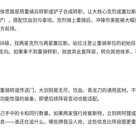
体思路是用重骑兵转职或铲子合成转职，让大核心克烈或塞拉斯
铲），搭配饮血剑与泰坦。克烈骑上重骑后，冲锋伤害能被大幅
方前排。
升到8级，找两星克烈与两星塞拉斯。站位注意让重骑单位的初始目
走向。如果拿不到重骑转职，就放弃此套阵容，转向其他体系，
重骑转或传送门，大剑则是无尽、饮血、青龙刀的通用底材。不
功能性强的装备，即便后续阵容变动也能适配。
己手中的卡和同行数量。如果两家强行抢崔斯特，立刻转阿狸或
息——谁还在追什么，哪些牌我没人抢，这些信息比阵容图更重