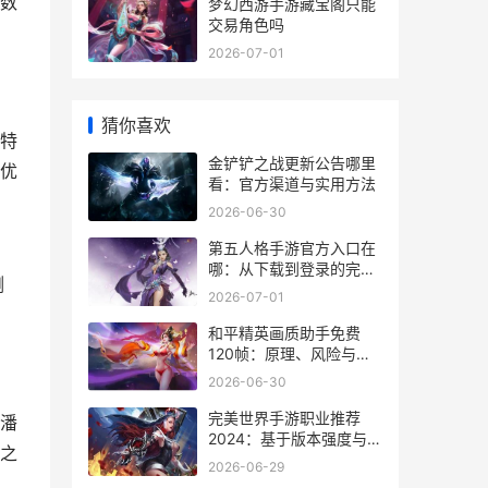
数
梦幻西游手游藏宝阁只能
交易角色吗
2026-07-01
猜你喜欢
特
金铲铲之战更新公告哪里
优
看：官方渠道与实用方法
2026-06-30
第五人格手游官方入口在
星
哪：从下载到登录的完整
侧
指引
2026-07-01
和平精英画质助手免费
120帧：原理、风险与实
操指南
2026-06-30
完美世界手游职业推荐
潘
2024：基于版本强度与实
之
战场景的客观分析
2026-06-29