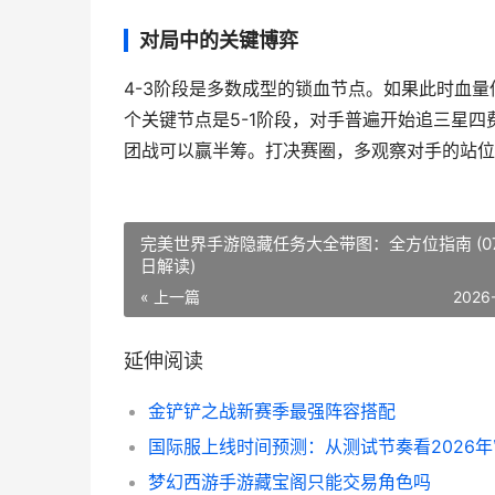
对局中的关键博弈
4-3阶段是多数成型的锁血节点。如果此时血
个关键节点是5-1阶段，对手普遍开始追三星
团战可以赢半筹。打决赛圈，多观察对手的站位
完美世界手游隐藏任务大全带图：全方位指南 (07
日解读)
« 上一篇
2026
延伸阅读
金铲铲之战新赛季最强阵容搭配
国际服上线时间预测：从测试节奏看2026
梦幻西游手游藏宝阁只能交易角色吗