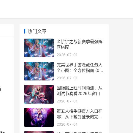
热门文章
金铲铲之战新赛季最强阵
容搭配
2026-07-01
完美世界手游隐藏任务大
全带图：全方位指南 (07
月01日解读)
2026-07-01
国际服上线时间预测：从
搭
测试节奏看2026年窗口
2026-07-01
第五人格手游官方入口在
哪：从下载到登录的完整
指引
2026-07-01