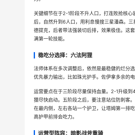
关键细节在于2-1阶段不升人口，打连败抢核
后，自然升到6人口，用利息慢搜三星潘森。三
德提克，后者带法强装切后排，效果极佳。这套
满第一轮技能。
稳吃分选择：六法阿狸
法师体系在多次调整后，依然是最稳健的烂分选
优先暴力输出，比如珠光护手。佐伊拿多余的电
运营要点在于三阶段尽量保持血量。2-1升级
狸尽快启动。五阶段之后，要注意站位防刺客。
在最内侧，左右各站一个护卫，让塔姆第一排吃
高护甲前排会吃力。
运营型阵容：暗影战斧重骑