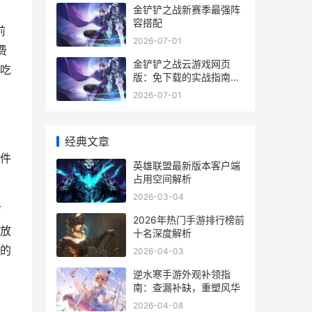
金铲铲之战新赛季最强阵
容搭配
前
2026-07-01
费
金铲铲之战云游戏网页
免吃
版：免下载的实战指南与
操作误区
2026-07-01
经典文章
件
英雄联盟最新版本客户端
占用空间解析
2026-03-04
阿
2026年热门手游排行榜前
放
十名深度解析
的
2026-04-03
逆水寒手游外观补领指
南：查漏补缺，重塑风华
2026-04-08