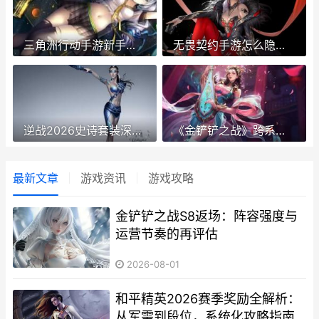
三角洲行动手游新手入门指南：从零开始的战术生存手册
无畏契约手游怎么隐身玩：全方位指南
逆战2026史诗套装深度解析与实战指南
《金铲铲之战》跨系统转区指南：从安卓迁移至苹果
最新文章
游戏资讯
游戏攻略
金铲铲之战S8返场：阵容强度与
运营节奏的再评估
2026-08-01
和平精英2026赛季奖励全解析：
从军需到段位，系统化攻略指南