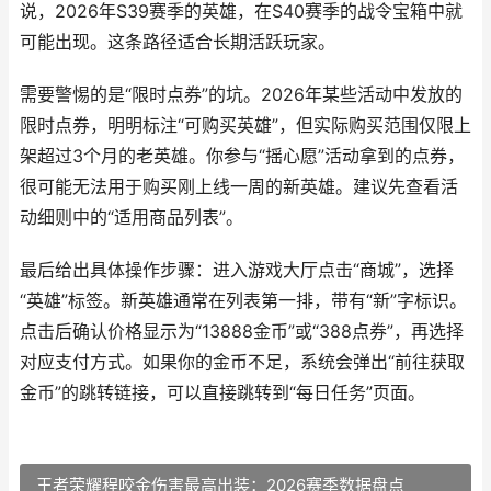
说，2026年S39赛季的英雄，在S40赛季的战令宝箱中就
可能出现。这条路径适合长期活跃玩家。
需要警惕的是“限时点券”的坑。2026年某些活动中发放的
限时点券，明明标注“可购买英雄”，但实际购买范围仅限上
架超过3个月的老英雄。你参与“摇心愿”活动拿到的点券，
很可能无法用于购买刚上线一周的新英雄。建议先查看活
动细则中的“适用商品列表”。
最后给出具体操作步骤：进入游戏大厅点击“商城”，选择
“英雄”标签。新英雄通常在列表第一排，带有“新”字标识。
点击后确认价格显示为“13888金币”或“388点券”，再选择
对应支付方式。如果你的金币不足，系统会弹出“前往获取
金币”的跳转链接，可以直接跳转到“每日任务”页面。
王者荣耀程咬金伤害最高出装：2026赛季数据盘点