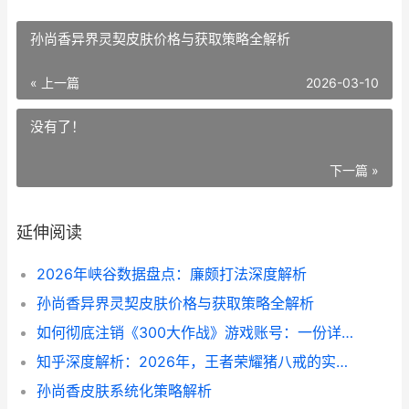
孙尚香异界灵契皮肤价格与获取策略全解析
« 上一篇
2026-03-10
没有了！
下一篇 »
延伸阅读
2026年峡谷数据盘点：廉颇打法深度解析
孙尚香异界灵契皮肤价格与获取策略全解析
如何彻底注销《300大作战》游戏账号：一份详尽的指南
知乎深度解析：2026年，王者荣耀猪八戒的实战玩法与进阶思路
孙尚香皮肤系统化策略解析