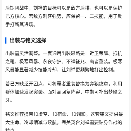
后期团战中，刘禅的目标可以是敌方后排，也可以是保护
己方核心。若敌方刺客强势，应保留一、二技能，用于反
手打断其进场。
出装与铭文选择
出装需灵活调整。一套通用出装思路是：近卫荣耀、抵抗
之靴、极寒风暴、永夜守护、不祥征兆、霸者重装。极寒
风暴能显著减少技能冷却，让刘禅更频繁地打出控制。
若己方缺乏开团点，可将霸者重装替换为奔狼纹章，利用
群体加速发起突袭。面对高回复阵容，中期可补出梦魇之
牙。
铭文推荐携带10虚空、10宿命、10调和。这套铭文提供最
大生命、冷却缩减与续航，完美契合刘禅需要贴身作战的
特点。