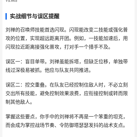
实战细节与误区提醒
刘禅的召唤师技能首选闪现。闪现能改变二技能或强化普
攻的位置，实现超远距离开团。例如，一技能加速后，用
闪现拉近距离接强化普攻，打对手一个措手不及。
误区一：盲目单带。刘禅虽能拆塔，但缺乏位移，单独带
线过深极易被抓。他应与队友共同推进。
误区二：控交重叠。在队友已经控制住敌人时，不必立刻
交出所有技能，避免控制效果浪费，应衔接控制或转而限
制其他敌人。
掌握这些要点，你手中的刘禅将不再是一个笨重的坦克，
而会成为掌控战场节奏、令防御塔瑟瑟发抖的战术支点。