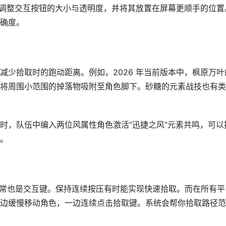
中，调整交互按钮的大小与透明度，并将其放置在屏幕更顺手的位置
确度。
减少拾取时的跑动距离。例如，2026 年当前版本中，枫原万叶
将周围小范围的掉落物吸附至角色脚下。砂糖的元素战技也有类
时，队伍中编入两位风属性角色激活“迅捷之风”元素共鸣，可以
。
认键）通常也是交互键。保持连续按压有时能实现快速拾取。而在所有平
边缓慢移动角色，一边连续点击拾取键。系统会帮你拾取路径范