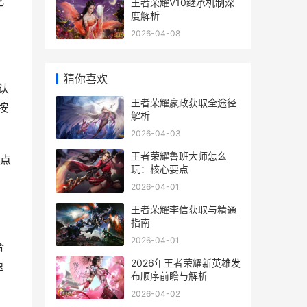
化
王者荣耀V10继承机制深
度解析
2026-04-08
猜你喜欢
认
王者荣耀嬴政获取全途径
按
解析
2026-04-03
王者荣耀鲁班大师怎么
点
玩：核心要点
2026-04-01
王者荣耀李信获取与精通
指南
2026-04-01
合
2026年王者荣耀新英雄发
速
布顺序前瞻与解析
2026-04-02