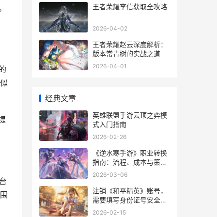
王者荣耀李信获取全攻略
。
2026-04-02
王者荣耀赵云深度解析：
版本常青树的实战之道
2026-04-01
的
似
经典文章
英雄联盟手游云顶之弈模
提
式入门指南
2026-02-26
《逆水寒手游》职业转换
指南：流程、成本与策略
解析
2026-03-06
台
注销《和平精英》账号，
围
需要填写身份证号安全
吗？
2026-02-15