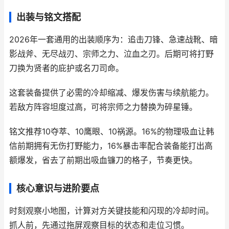
出装与铭文搭配
2026年一套通用的出装顺序为：追击刀锋、急速战靴、暗
影战斧、无尽战刃、宗师之力、泣血之刃。后期可将打野
刀换为贤者的庇护或名刀司命。
这套装备提供了必需的冷却缩减、爆发伤害与续航能力。
若敌方阵容坦度过高，可将宗师之力替换为碎星锤。
铭文推荐10夺萃、10鹰眼、10祸源。16%的物理吸血让韩
信前期拥有无伤打野能力，16%暴击率配合装备能打出高
额爆发，省去了前期出吸血镰刀的格子，节奏更快。
核心意识与进阶要点
时刻观察小地图，计算对方关键技能和闪现的冷却时间。
抓人前，先通过拖屏观察目标的状态和走位习惯。