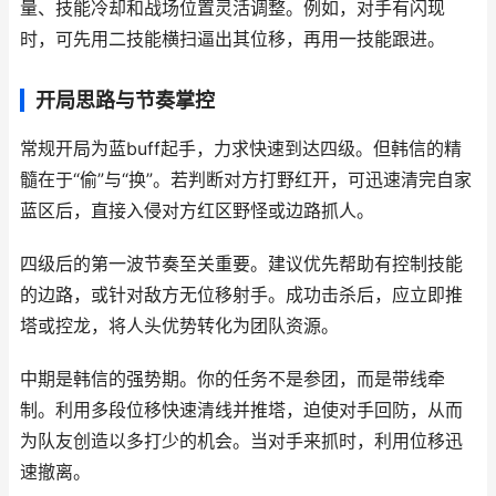
量、技能冷却和战场位置灵活调整。例如，对手有闪现
时，可先用二技能横扫逼出其位移，再用一技能跟进。
开局思路与节奏掌控
常规开局为蓝buff起手，力求快速到达四级。但韩信的精
髓在于“偷”与“换”。若判断对方打野红开，可迅速清完自家
蓝区后，直接入侵对方红区野怪或边路抓人。
四级后的第一波节奏至关重要。建议优先帮助有控制技能
的边路，或针对敌方无位移射手。成功击杀后，应立即推
塔或控龙，将人头优势转化为团队资源。
中期是韩信的强势期。你的任务不是参团，而是带线牵
制。利用多段位移快速清线并推塔，迫使对手回防，从而
为队友创造以多打少的机会。当对手来抓时，利用位移迅
速撤离。