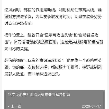
逆风局时，韩信的作用是断线。利用机动性带离兵线，延
缓对方推进节奏，为队友争取发育时间。切忌在装备劣势
时盲目进场参团。
操作设置上，建议开启“显示可攻击头像”和“自动普通攻
击”。补刀推塔键必须熟练使用，这是无兵线偷塔和精准锁
定目标的关键。
韩信的强度与玩家的意识深度绑定。他更像一个战略型英
雄，你的每一次位移选择，都应服务于推塔、控野或制造
局部人数差，而非单纯追求击杀。
铭文页消失？资深玩家排查与解决指南
« 上一篇
2026-04-17