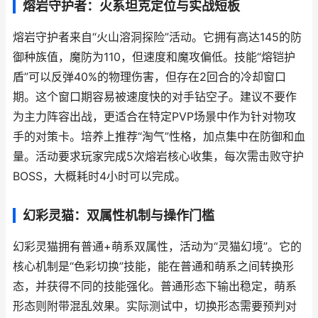
熔岩守护者：火系坦克定位与实战短板
熔岩守护者来自“火山溶洞探险”活动。它拥有高达145的防
御种族值，魔防为110，但速度和魔攻偏低。技能“熔铠护
盾”可以反弹40%的物理伤害，但存在2回合的冷却窗口
期。这个窗口期容易被速度快的对手钻空子。建议不要作
为主力阵容出战，更适合在特定PVP场景中作为针对物攻
手的对策卡。培养上推荐“淘气”性格，加点集中在防御和血
量。活动要求玩家完成5次熔岩核心收集，每次需击败守护
BOSS，大概耗时4小时可以完成。
幻彩灵猫：双属性机制与操作门槛
幻彩灵猫拥有普通+萌系双属性，活动为“灵猫幻境”。它的
核心机制是“色彩切换”技能，能在普通和萌系之间转换形
态，并获得不同的技能强化。普通形态下输出稳定，萌系
形态则附带混乱效果。实际测试中，切换形态需要预判对