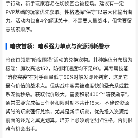
手行动，新手玩家容易在切换回合被控场。建议有一定
PVP基础的玩家优先获取。性格选择“保守”以最大化输出潜
力。活动内包含4个解谜关卡，不需要大量战斗，但需要留
意线索顺序。
暗夜首领：暗系强力单点与资源消耗警示
暗夜首领是“暗夜围猎”活动的兑换宠物。其种族值分布极为
极端：魔攻高达152，防御和速度均不足90。其专属技能
“暗夜突袭”在对手血量低于50%时触发即死判定，这是它
最有价值的战术点。但实战中容易被速度快的圣光系或武
系宠物秒杀。获取代价较大，需要积累400个“暗夜勋章”，
通常需要完成每日任务和限时副本共计15天。不建议资源
紧张的玩家强行兑换，尤其是新手玩家，优先投入资源给
前面的逐光之翼更划算。培养上必须刷“胆小”性格，否则很
难有机会出手。