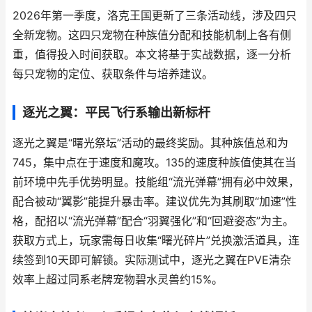
2026年第一季度，洛克王国更新了三条活动线，涉及四只
全新宠物。这四只宠物在种族值分配和技能机制上各有侧
重，值得投入时间获取。本文将基于实战数据，逐一分析
每只宠物的定位、获取条件与培养建议。
逐光之翼：平民飞行系输出新标杆
逐光之翼是“曙光祭坛”活动的最终奖励。其种族值总和为
745，集中点在于速度和魔攻。135的速度种族值使其在当
前环境中先手优势明显。技能组“流光弹幕”拥有必中效果，
配合被动“翼影”能提升暴击率。建议优先为其刷取“加速”性
格，配招以“流光弹幕”配合“羽翼强化”和“回避姿态”为主。
获取方式上，玩家需每日收集“曙光碎片”兑换激活道具，连
续签到10天即可解锁。实际测试中，逐光之翼在PVE清杂
效率上超过同系老牌宠物碧水灵兽约15%。