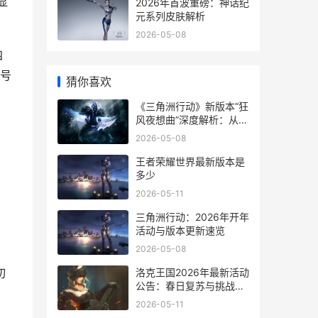
显
2026年首波重磅：神话纪
元系列皮肤解析
2026-05-08
四
号
猜你喜欢
《三角洲行动》新版本“狂
风夜想曲”深度解析：从机
制到战术的全面升级
2026-05-08
王者荣耀世界最新版本是
多少
2026-05-11
三角洲行动：2026年开年
活动与版本更新速览
2026-05-08
洛克王国2026年最新活动
切
公告：春日复苏与挑战更
新
2026-05-11