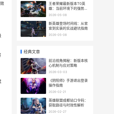
个效
王者荣耀最新版本T0英
雄：当前环境下的强势选
择
2026-05-08
新英雄登场时间线：从官
宣到实装的实战避坑指南
2026-05-08
级
经典文章
赛
前沿视角揭秘：新版本核
心机制与应对策略
2026-03-03
《阴阳师》手游退出登录
试
操作指南
2026-02-21
英雄联盟成都站口令码：
获取路径与时效性解析
2026-02-27
本。