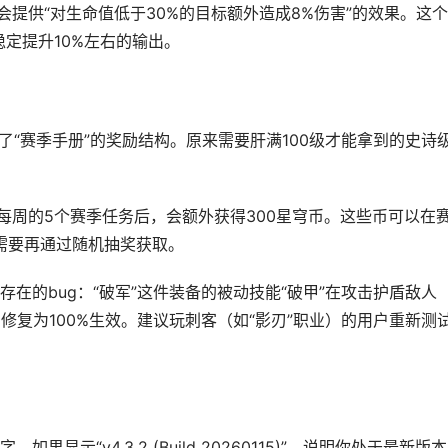
会提供“对生命值低于30%的目标额外造成8%伤害”的效果。这
稳定提升10%左右的输出。
整了“赛季手册”的奖励结构。原来需要肝满100级才能拿到的史诗
每周的5个赛季任务后，会额外获得300星穹币。这些币可以在
不需要再通过随机抽奖获取。
在的bug：“破军”这件装备的被动技能“破甲”在攻击护盾敌人
修复为100%生效。建议玩刺客（如“影刃”职业）的用户重新测
。
示“v4.3.2 (Build 20260115)”，说明你处于最新版