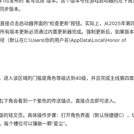
年1月发布的“星穹试炼”版本。这个版本号在游戏启动器的左下角
一同步版本。
接点击启动器界面的“检查更新”按钮。实际上，从2025年第
所有版本更新必须通过内置更新器完成。强制更新后，如果版本
:\Users\你的用户名\AppData\Local\Honor of
域。进入该区域的门槛是角色等级达到40级，并且完成主线第四章
”右下角会看到一个紫色的传送锚点，直接点击即可进入。
旧版的铭文页。具体操作步骤：打开角色界面（默认快捷键C），
，每个槽位可以镶嵌一颗“星尘”。