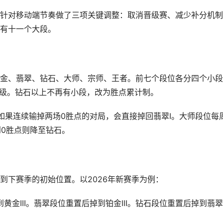
针对移动端节奏做了三项关键调整：取消晋级赛、减少补分机制
有十一个大段。
金、翡翠、钻石、大师、宗师、王者。前七个段位各分四个小段
点晋级。钻石以上不再有小段，改为胜点累计制。
如果连续输掉两场0胜点的对局，会直接掉回翡翠I。大师段位每
到0胜点则降至钻石。
到下赛季的初始位置。以2026年新赛季为例：
黄金III。翡翠段位重置后掉到铂金III。钻石段位重置后掉到翡翠