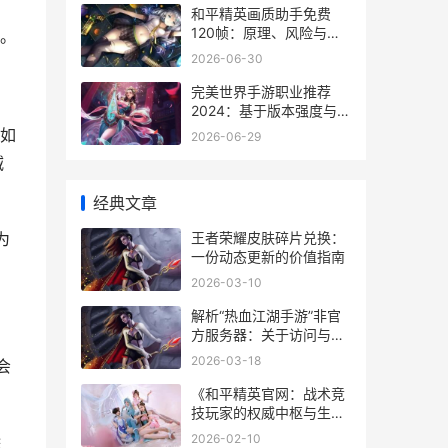
和平精英画质助手免费
120帧：原理、风险与实
。
操指南
2026-06-30
完美世界手游职业推荐
2024：基于版本强度与实
战场景的客观分析
如
2026-06-29
减
经典文章
王者荣耀皮肤碎片兑换：
为
一份动态更新的价值指南
2026-03-10
解析“热血江湖手游”非官
方服务器：关于访问与服
务的专业指引
2026-03-18
会
《和平精英官网：战术竞
技玩家的权威中枢与生态
门户》
2026-02-10
除