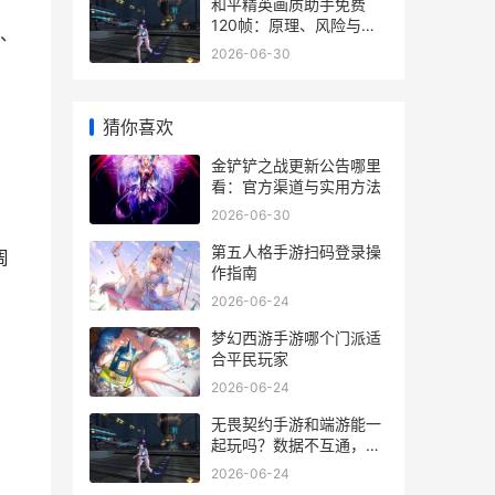
和平精英画质助手免费
120帧：原理、风险与实
、
操指南
2026-06-30
猜你喜欢
金铲铲之战更新公告哪里
看：官方渠道与实用方法
2026-06-30
第五人格手游扫码登录操
周
作指南
2026-06-24
梦幻西游手游哪个门派适
合平民玩家
2026-06-24
无畏契约手游和端游能一
起玩吗？数据不互通，匹
配也分开
2026-06-24