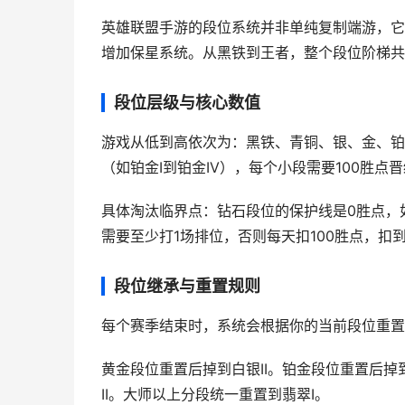
英雄联盟手游的段位系统并非单纯复制端游，它
增加保星系统。从黑铁到王者，整个段位阶梯共
段位层级与核心数值
游戏从低到高依次为：黑铁、青铜、银、金、铂
（如铂金I到铂金IV），每个小段需要100胜
具体淘汰临界点：钻石段位的保护线是0胜点，
需要至少打1场排位，否则每天扣100胜点，扣
段位继承与重置规则
每个赛季结束时，系统会根据你的当前段位重置
黄金段位重置后掉到白银II。铂金段位重置后掉到
II。大师以上分段统一重置到翡翠I。