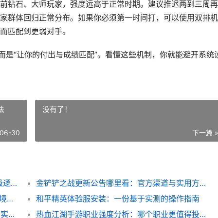
前钻石、大师玩家，强度远高于正常时期。建议推迟两到三周再
家群体回归正常分布。如果你必须第一时间打，可以使用双排机
而匹配到更弱对手。
而是“让你的付出与成绩匹配”。看懂这些机制，你就能避开系统
法
没有了！
06-30
下一篇 
英雄联盟手游段位划分：从黑铁到王者的晋级逻辑
金铲铲之战更新公告哪里看：官方渠道与实用方法
完美世界手游职业推荐：基于2026年版本环境的务实选择
和平精英体验服安装：一份基于实测的操作指南
和平精英画质助手免费120帧：原理、风险与实操指南
热血江湖手游职业强度分析：哪个职业更值得投入？