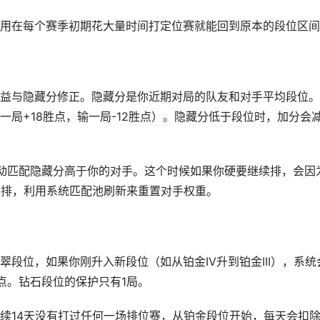
用在每个赛季初期花大量时间打定位赛就能回到原本的段位区间
益与隐藏分修正。隐藏分是你近期对局的队友和对手平均段位。
局+18胜点，输一局-12胜点）。隐藏分低于段位时，加分会
动匹配隐藏分高于你的对手。这个时候如果你硬要继续排，会因
再排，利用系统匹配池刷新来重置对手权重。
段位，如果你刚升入新段位（如从铂金IV升到铂金III），系统
点。钻石段位的保护只有1局。
续14天没有打过任何一场排位赛，从铂金段位开始，每天会扣