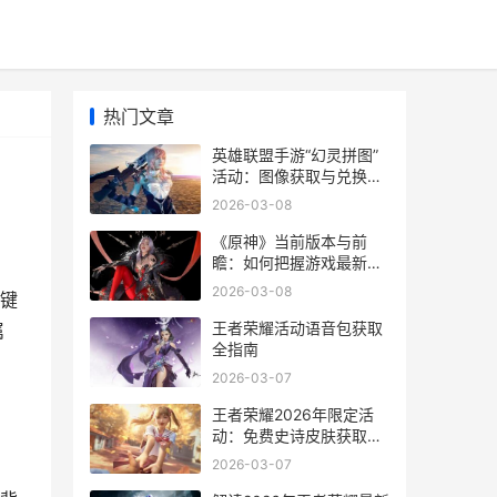
热门文章
英雄联盟手游“幻灵拼图”
活动：图像获取与兑换全
解析
2026-03-08
《原神》当前版本与前
瞻：如何把握游戏最新动
态
2026-03-08
键
王者荣耀活动语音包获取
属
全指南
2026-03-07
王者荣耀2026年限定活
动：免费史诗皮肤获取全
解析
2026-03-07