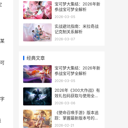
宝可梦大集结：2026年新
定
参战宝可梦全解析
2026-03-05
实战避坑指南：米拉奇战
记克制关系解析
2026-03-07
某
经典文章
可
宝可梦大集结：2026年新
参战宝可梦全解析
2026-03-05
2026年《300大作战》有
效礼包码获取与使用全指
字
南
2026-03-06
《使命召唤手游》版本追
踪：掌握最新版本号的核
点
心价值
2026-02-21