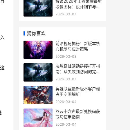
背
解读2026年王者荣耀最新
段位图标：设计细节与实
战意义
2026-03-07
猜你喜欢
入
前沿视角揭秘：新版本核
心机制与应对策略
2026-03-03
决胜巅峰活动链接打开指
这
南：从失效到访问的完整
路径
2026-03-07
英雄联盟最新版本客户端
占用空间解析
2026-03-04
燕云十六声最新兑换码获
强
取与使用指南
2026-03-04