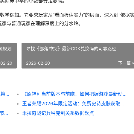
后，实际命中率的小数部分足够高。
数学逻辑。它要求玩家从“看面板估实力”的层面，深入到“依据
玩家与普通玩家在理解深度上的分水岭。
源规划
寻找《部落冲突》最新CDK兑换码的可靠路径
-02-20
2026-02-20
下一篇 
英雄联盟手游“幻灵拼图”活动：图像获取与兑换全解析
《原神》当前版本与前瞻：如何把握游戏最新动态
王者荣耀2026年限定活动：免费史诗皮肤获取全解析
解读2026年王者荣耀最新段位图标：设计细节与实战意义
米拉奇战记兵种克制关系数据盘点