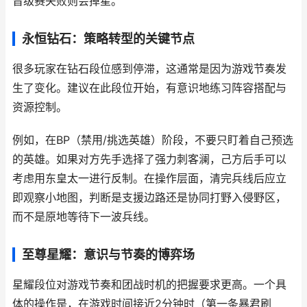
晋级赛失败则会掉星。
永恒钻石：策略转型的关键节点
很多玩家在钻石段位感到停滞，这通常是因为游戏节奏发
生了变化。建议在此段位开始，有意识地练习阵容搭配与
资源控制。
例如，在BP（禁用/挑选英雄）阶段，不要只盯着自己预选
的英雄。如果对方先手选择了强力刺客澜，己方后手可以
考虑用东皇太一进行反制。在操作层面，清完兵线后应立
即观察小地图，判断是支援边路还是协同打野入侵野区，
而不是原地等待下一波兵线。
至尊星耀：意识与节奏的博弈场
星耀段位对游戏节奏和团战时机的把握要求更高。一个具
体的操作是，在游戏时间接近2分钟时（第一条暴君刷