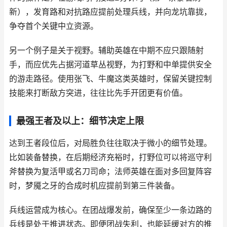
新），发育路和对抗路应提前处理兵线，并向龙坑靠拢，
争夺首个关键中立资源。
另一个例子是关于视野。辅助英雄在中期不应只跟随射
手，而应优先占据河道草丛视野，为打野和中单提供安全
的游走路径。使用张飞、牛魔这类英雄时，保留关键控制
技能来打断敌方突进，往往比先手开团更有价值。
最强王者及以上：细节决定上限
达到王者段位后，对局胜负往往取决于微小的细节处理。
比如装备替换，在后期经济充裕时，打野位可以将巡守利
斧替换为复活甲或名刀司命；法师英雄在面对多回复阵容
时，梦魇之牙的合成时机应提前到第三件装备。
兵线运营成为核心。在团战爆发前，确保至少一条边路的
兵线是处于推进状态。即便团战失利，也能延缓对方的推