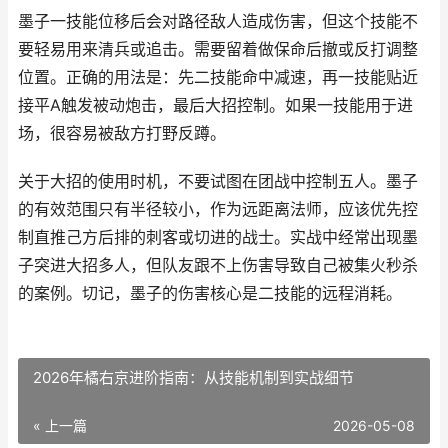
墨子一技能位移后会对路径敌人造成伤害，但这个技能不
要轻易用来清兵或追击。需要留着做保命后撤或反打调整
位置。正确的用法是：先二技能命中减速，再一技能贴近
接平A触发被动炮击，最后大招控制。如果一技能用于进
场，很容易被敌方打野反蹲。
关于大招的使用时机，不要试图在团战中控制五人。墨子
的有效范围只有半径较小，作为远距离法师，应该优先控
制直推己方后排的刺客或切进的战士。实战中经常出现墨
子突进大招多人，但队友跟不上伤害导致自己被集火秒杀
的案例。切记，墨子的伤害核心是二技能的远程消耗。
2026年橘右京进阶指南：从技能机制到实战细节
« 上一篇
2026-05-08