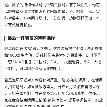
减。墨子的持续作战能力依赖二技能，有了吸血后，你可
以蹲在草丛用二技能消耗并回复血量，不用频繁回家。实
际对局中，在抱团守塔时，一边清兵一边蹭野怪回血，可
以有效维持状态。
最后一件装备的博弈选择
顺风局建议选择“贤者之书”。这件装备提供400点法术攻击
和1600点生命值，是纯粹伤害最大化的最终件。此时墨子
一套2A1A3连招（二技能、平A、一技能近身、平A、大招
控制），可以瞬杀没有净化的射手。
若是逆风局或对方刺客针对严重，建议换成“辉月”。在使用
大招进场时，如果被敌方集火，开启辉月免疫伤害可以保
证大招完整控制，并在金身结束后配合闪现逃生。很多玩
家在金身结束瞬间忘记衔接“纯净苍穹”或召唤师技能，实战
中需要提前练习“金身接闪现”的手速。