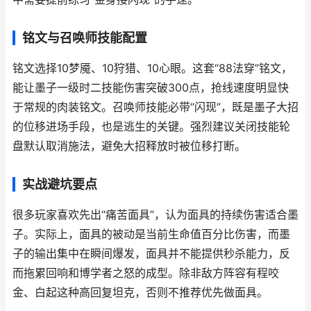
铭文与召唤师技能配置
铭文选择10梦魇、10狩猎、10心眼。这套“88法穿”铭文，
能让墨子一级时二技能伤害突破300点，抢线速度明显快
于常规的肉装铭文。召唤师技能必带“闪现”，既是墨子大招
的位移进场手段，也是逃生的关键。强烈建议关闭技能轮
盘默认取消施法，避免大招释放时被位移打断。
实战避坑要点
很多玩家喜欢先出“痛苦面具”，认为面具的持续伤害适合墨
子。实际上，面具的被动是当前生命值百分比伤害，而墨
子的输出集中在瞬间爆发，面具并不能提供秒杀能力，反
而拖累回响和博学者之怒的成型。除非敌方阵容有程咬
金、白起这种高回复坦克，否则不推荐优先做面具。