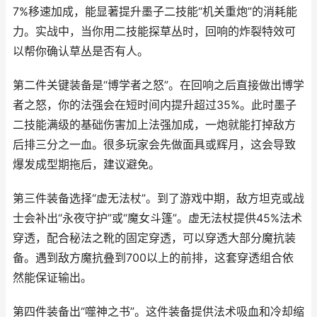
7%移速加成，能显著提升墨子二技能“机关重炮”的消耗能
力。实战中，当你用二技能探草丛时，回响的炸裂特效可
以帮你确认草丛是否有人。
第二件关键装备是“博学者之怒”。在回响之后直接做出博学
者之怒，你的法强会在短时间内提升超过35%。此时墨子
二技能满级的基础伤害加上法强加成，一炮就能打掉敌方
后排三分之一血。很多玩家会先做面具或辉月，这会导致
爆发成型期拖后，建议避免。
第三件装备选择“虚无法杖”。到了游戏中期，敌方坦克或战
士会补出“永夜守护”或“魔女斗篷”。虚无法杖提供45%法术
穿透，配合秘法之靴的固定穿透，可以穿透大部分魔抗装
备。遇到敌方魔抗叠到700以上的前排，这套穿透组合依
然能保证输出。
第四件装备出“噬神之书”。这件装备提供法术吸血和冷却缩