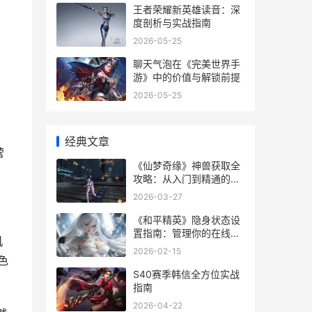
王者荣耀新英雄读音：深
度剖析与实战指南
2026-05-25
聊天气泡在《完美世界手
游》中的价值与解锁前提
2026-05-25
。
经典文章
营
《仙梦奇缘》神兽获取全
攻略：从入门到精通的实
用指南
2026-03-27
《和平精英》隐身状态设
置指南：管理你的在线可
机
见性
2026-02-15
色
S40赛季韩信全方位实战
指南
2026-04-22