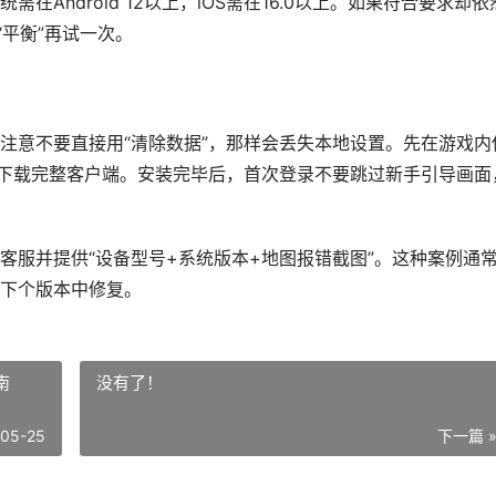
Android 12以上，iOS需在16.0以上。如果符合要求却依
“平衡”再试一次。
注意不要直接用“清除数据”，那样会丢失本地设置。先在游戏内
店下载完整客户端。安装完毕后，首次登录不要跳过新手引导画面
客服并提供“设备型号+系统版本+地图报错截图”。这种案例通
下个版本中修复。
南
没有了！
-05-25
下一篇 