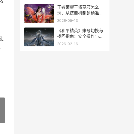
然
王者荣耀干将莫邪怎么
玩：从技能机制到精准命
中
2026-05-13
《和平精英》账号切换与
找回指南：安全操作与风
使
险规避
2026-02-16
，
常
»