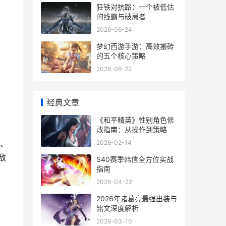
狂铁对抗路：一个被低估
的线霸与破局者
2026-06-24
只
梦幻西游手游：高效搬砖
的五个核心策略
2026-06-22
经典文章
《和平精英》性别角色修
改指南：从操作到策略
、
2026-02-14
敌
S40赛季韩信全方位实战
指南
2026-04-22
。
2026年诸葛亮最强出装与
铭文深度解析
2026-03-10