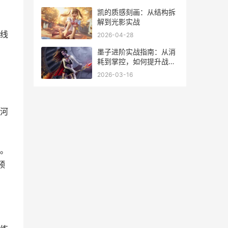
凯的质感刻画：从结构拆
解到光影实战
线
2026-04-28
墨子进阶实战指南：从消
耗到掌控，如何提升战场
影响力
2026-03-16
河
。
预