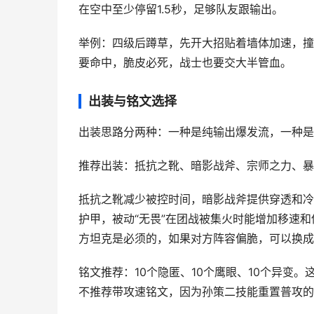
在空中至少停留1.5秒，足够队友跟输出。
举例：四级后蹲草，先开大招贴着墙体加速，撞到敌
要命中，脆皮必死，战士也要交大半管血。
出装与铭文选择
出装思路分两种：一种是纯输出爆发流，一种是
推荐出装：抵抗之靴、暗影战斧、宗师之力、暴
抵抗之靴减少被控时间，暗影战斧提供穿透和冷
护甲，被动“无畏”在团战被集火时能增加移速
方坦克是必须的，如果对方阵容偏脆，可以换成
铭文推荐：10个隐匿、10个鹰眼、10个异变
不推荐带攻速铭文，因为孙策二技能重置普攻的