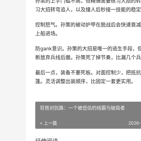
孙策的上手门槛不高，但精通需要练习大招的转
习大招转弯追人，以及撞人后秒接一技能的稳定
控制怒气。孙策的被动护甲在脱战后会快速衰减
上船进场。
防gank意识。孙策的大招是唯一的逃生手段
断放弃兵线后撤。孙策死了掉节奏，比漏几个兵
最后一点，装备不要死板。对面控制少，把抵抗
篷。灵活调整出装顺序，比固定一套更实用。
狂铁对抗路：一个被低估的线霸与破局者
« 上一篇
2026