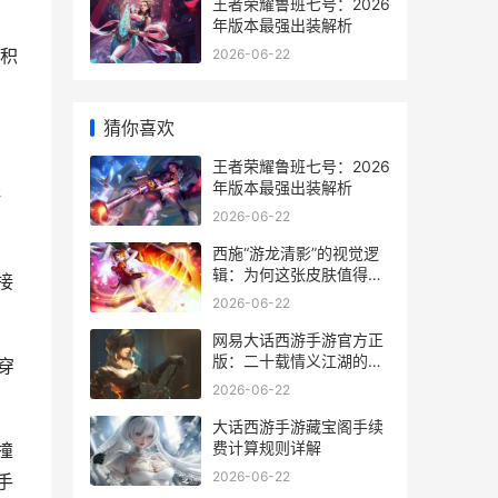
王者荣耀鲁班七号：2026
年版本最强出装解析
积
2026-06-22
猜你喜欢
王者荣耀鲁班七号：2026
年版本最强出装解析
野
2026-06-22
西施“游龙清影”的视觉逻
辑：为何这张皮肤值得高
接
清壁纸
2026-06-22
网易大话西游手游官方正
版：二十载情义江湖的移
穿
动端传承
2026-06-22
大话西游手游藏宝阁手续
费计算规则详解
撞
2026-06-22
手