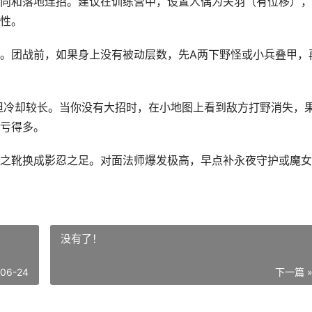
向和落地连招。建议在训练营中，设置人偶为关羽（有位移），
性。
。团战前，如果身上没有被动层数，先A两下野怪或小兵叠甲，
，但冷却较长。当你没有大招时，在小地图上看到敌方打野消失，
亏得多。
之靴换成影忍之足。对面法师爆发极高，早点补永夜守护或魔女
没有了！
-06-24
下一篇 