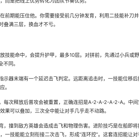
，而是把线上优势转化为团队节奏优势。
在前期能压住他。你需要接受前几分钟发育，利用二技能补刀并
拼时叠满三层，换血才不亏。
放技能命中，会提升护甲，最多10层。对拼前，先通过小兵或
全不同。
能指示器末端有一个延迟击飞判定。远距离追击时，一技能位移后
应。
次释放后普攻会被重置，正确连招是A-2-A-2-A-2-A。中间
效果可以叠加，三次全中能让对手几乎走不动路。
拐弯，撞到敌方英雄会造成击飞和物理伤害。进阶技巧是在船即将
，一技能能立刻衔接二次击飞，形成“连环控”。这套连招能让对