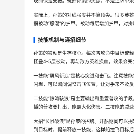
现的快速支援。玩好孙策的关键，不是追求单杀
实际上，孙策的对线强度并不算顶尖。很多英雄
攒被动“怒潮”的护甲。被动每层增加护甲，对
技能机制与连招细节
孙策的被动是生存核心。每次普攻命中目标或释
怪叠4-5层被动，再与敌方英雄换血，效果会完
一技能“劈风斩浪”是核心突进和击飞。注意技
闪现，可以瞬间调整击飞位置，让对手来不及反
二技能“惊涛骇浪”是主要输出和重置普攻的手段。每
插的普攻要打出，能最大化伤害。二技能的减速
大招“长帆破浪”是孙策的招牌。开船期间可以
到目标时，提前释放一技能，这样船撞飞目标后