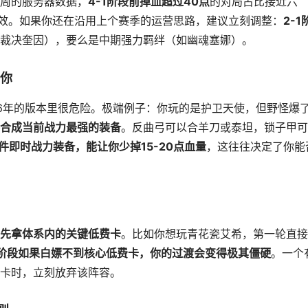
周的服务器数据，
4-1阶段前掉血超过40点
的对局占比接近六
失效。如果你还在沿用上个赛季的运营思路，建议立刻调整：
2-1
裁决奎因），要么是中期强力羁绊（如幽魂塞娜）。
了你
26年的版本里很危险。极端例子：你玩的是护卫天使，但野怪爆
合成当前战力最强的装备
。反曲弓可以合羊刀或泰坦，锁子甲可
一件即时战力装备，能让你少掉15-20点血量
，这往往决定了你能
先拿体系内的关键低费卡
。比如你想玩青花瓷艾希，第一轮直接
阶段如果白嫖不到核心低费卡，你的过渡会变得极其僵硬
。一个
卡时，立刻放弃该阵容。