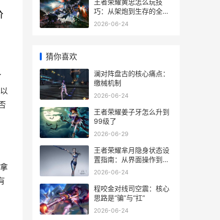
王者荣耀黄忠怎么玩技
巧：从架炮到生存的全面
阶
指南
2026-06-24
猜你喜欢
澜对阵盘古的核心痛点：
了
缴械机制
以
2026-06-24
否
王者荣耀姜子牙怎么升到
99级了
2026-06-29
王者荣耀芈月隐身状态设
置指南：从界面操作到实
拿
战应用
2026-06-24
有
程咬金对线司空震：核心
思路是“骗”与“扛”
2026-06-24