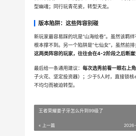
型幽魂；同行玩青花瓷，转型天龙。
版本陷阱：这些阵容别碰
新玩家最容易踩的坑是“山海绘卷”。虽然该羁
根本撑不到。另一个陷阱是“七仙女”，虽然前
这两类阵容的玩家，往往会在4-2阶段之后断崖
最后给一条通用建议：
每次选秀前看一眼右上角
子火花、坚定投资器）；少于5人时，直接锁核
不均匀而被迫转型。
王者荣耀姜子牙怎么升到99级了
« 上一篇
2026