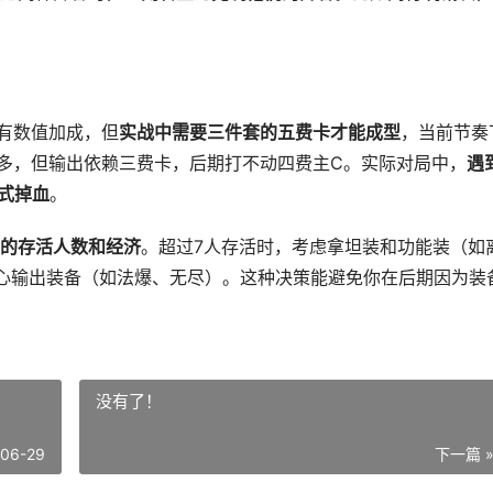
绊有数值加成，但
实战中需要三件套的五费卡才能成型
，当前节奏
排多，但输出依赖三费卡，后期打不动四费主C。实际对局中，
遇
式掉血
。
的存活人数和经济
。超过7人存活时，考虑拿坦装和功能装（如
心输出装备（如法爆、无尽）。这种决策能避免你在后期因为装
没有了！
-06-29
下一篇 