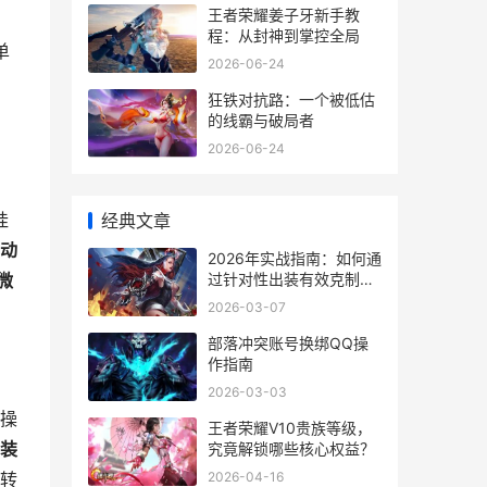
王者荣耀姜子牙新手教
程：从封神到掌控全局
单
2026-06-24
，
狂铁对抗路：一个被低估
的线霸与破局者
2026-06-24
挂
经典文章
动
2026年实战指南：如何通
过针对性出装有效克制元
微
歌
2026-03-07
部落冲突账号换绑QQ操
作指南
2026-03-03
操
王者荣耀V10贵族等级，
装
究竟解锁哪些核心权益？
2026-04-16
转