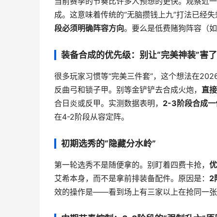
当前赛季的节奏比许多人预想的更快。观察近一
成。这意味着传统的“无脑攒钱上九”打法已经
段必须明确阵容方向
。要么是低费赌狗阵容（如
装备合成的优先级：别让“完美神装”害
很多玩家习惯等“完美三件套”，这个想法在20
反曲弓和锁子甲。别等金铲铲去合成火炮，
直接
合日炎或反甲。实测数据表明，
2-3阶段合成
在4-2阶段从容定阵。
初期选秀的“隐藏分水岭”
第一轮选秀不是随便拿的。别盯着四费卡抢，
优
艾希本身，而不是拿前排装备配件。原因是：
2
效的操作是——看到场上有三家以上在抢同一张