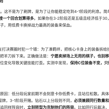
则
级
。这不是为了刷牌，是为了让你能稳定吃到4-1阶段的利息。简
搜一个回合划算得多
。如果你在3-2阶段还是五级且经济低于30
子，用低费卡换掉战力最高的装备来保血。
在打决赛圈时犯一个错：为了凑羁绊，把核心卡身上的装备拆给
把羊刀拆下来。正确做法是：
宁愿卖掉场上无用的棋子，也别移
位变化导致关键技能打歪。实测中发现，
保持C位装备不变，只
原因：低分段玩家前期不会刻意卡你低费卡，且站位松散。具体
留牌，3-1阶段开赌。钻石以上分段则不同，
必须兼顾同行数量和
追同样阵容时，
立刻转型为克制他们的阵容
。比如同行玩裁决，