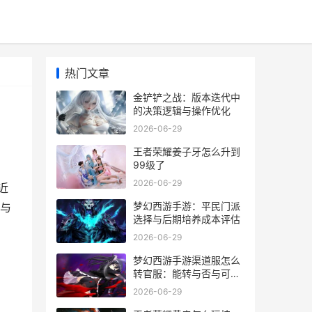
热门文章
金铲铲之战：版本迭代中
的决策逻辑与操作优化
2026-06-29
王者荣耀姜子牙怎么升到
99级了
2026-06-29
近
梦幻西游手游：平民门派
辑与
选择与后期培养成本评估
2026-06-29
梦幻西游手游渠道服怎么
转官服：能转与否与可行
方案
2026-06-29