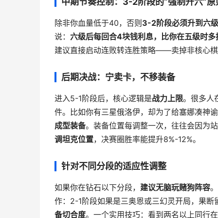
中期节奏控制：3-2阶段的“强制升六”原
除非你血量低于40，否则
3-2阶段必须升到六
说：
六级后每回合4块钱利息，比你在五级时多
建议直接启动连败转连胜策略——卖掉非核心棋
后期决战：宁卖卡，不移装备
进入5-1阶段后，核心逻辑是
战力上限
。很多人
件。比如你有三星俄洛伊，却为了给塞娜凑神谕
成型装备
。装备位置每调整一次，往往会因为站
调坦克位置
，决赛圈胜率能提升8%-12%。
针对不同分段的适应性调整
如果你在钻石以下分段，
建议无脑玩赌狗阵容
。
作：2-1阶段如果是三奥恩或三幻灵开局，果断
备切合度
。一个实用技巧：看到两名以上同行在