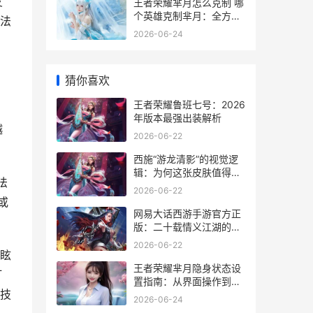
友
王者荣耀芈月怎么克制 哪
个英雄克制芈月：全方位
法
指南
2026-06-24
猜你喜欢
王者荣耀鲁班七号：2026
，
年版本最强出装解析
越
2026-06-22
西施“游龙清影”的视觉逻
辑：为何这张皮肤值得高
法
清壁纸
2026-06-22
或
网易大话西游手游官方正
版：二十载情义江湖的移
动端传承
2026-06-22
眩
王者荣耀芈月隐身状态设
打
置指南：从界面操作到实
技
战应用
2026-06-24