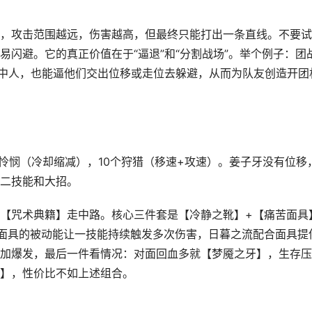
，攻击范围越远，伤害越高，但最终只能打出一条直线。不要试
闪避。它的真正价值在于“逼退”和“分割战场”。举个例子：团
中人，也能逼他们交出位移或走位去躲避，从而为队友创造开团
个怜悯（冷却缩减），10个狩猎（移速+攻速）。姜子牙没有位移
二技能和大招。
【咒术典籍】走中路。核心三件套是【冷静之靴】+【痛苦面具
面具的被动能让一技能持续触发多次伤害，日暮之流配合面具提
加爆发，最后一件看情况：对面回血多就【梦魇之牙】，生存压
】，性价比不如上述组合。