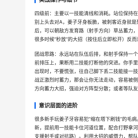
四级前：主要以一技能清线和消耗。站位保持在
别上头去对A，姜子牙身板脆，被刺客近身就是
后，可以朝敌方发育路（射手方向）草丛蓄力，
很多时候“秒放”的大招（按住后立即松开）反
团战思路：永远站在队伍后排，和射手保持一个
前排压上，果断用二技能打断他的突进。你手里
出现时，不要慌张，往自己脚下丢二技能接一技
战正激烈时蓄力，那会让你无法走动，容易被侧
方向蓄力大招，强迫对方阵型分散；或者等队友
意识层面的进阶
很多新手玩姜子牙容易犯“缩在塔下刷钱”的毛
新，提前用一技能卡住河道位置，配合打野拿河
支援射手或对抗路）。利用大招的威慑力，帮队