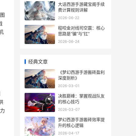
大话西游手游藏宝阁手续
费计算规则详解
图
2026-06-22
战
程咬金对线司空震：核心
机
思路是“骗”与“扛”
2026-06-24
经典文章
，
《梦幻西游手游搬砖盈利
深度剖析》
2026-03-01
】
决胜巅峰：掌握观战队友
的核心技巧
供
2026-03-07
力
梦幻西游手游搬砖效率提
升的核心逻辑
2026-04-17