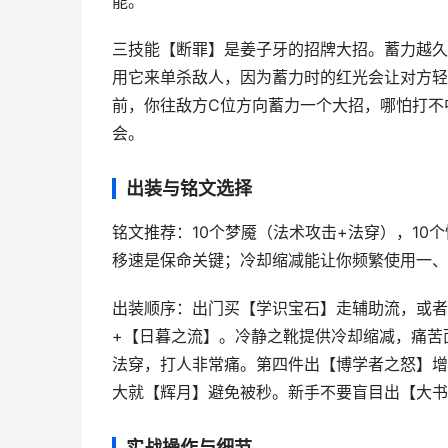
能。
三技能【断罪】是姜子牙的招牌大招。蓄力越久
用它来单杀敌人，因为蓄力时的红光会让对方轻易
前，你往敌方C位方向蓄力一个大招，哪怕打不
会。
出装与铭文选择
铭文推荐：10个梦魇（法术攻击+法穿），10
移速是保命关键；冷却缩减能让你频繁使用一、
出装顺序：出门买【学识宝石】走辅助流，或者
+【日暮之流】。冷静之靴提供冷却缩减，痛苦
法穿，打人非常痛。第四件出【博学者之怒】增
大就【辉月】避免被秒。新手不要盲目出【大书
实战操作与细节