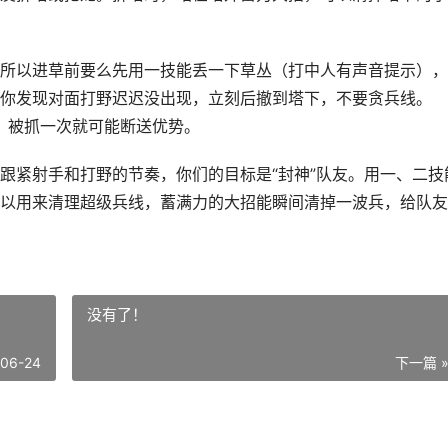
所以进草前要么先用一技能丢一下草丛（打中人有声音提示），
你发现对面打野迟迟没出现，立刻后撤到塔下，不要贪兵线。
限，被抓一次就可能断送优势。
跟紧射手和打野的节奏，你们的目标是“封神”队友。用一、二技
以用来清理超级兵线，蓄满力的大招能瞬间清掉一波兵，给队友
没有了！
-06-24
下一篇 