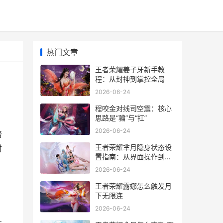
热门文章
王者荣耀姜子牙新手教
程：从封神到掌控全局
2026-06-24
程咬金对线司空震：核心
思路是“骗”与“扛”
2026-06-24
帮
王者荣耀芈月隐身状态设
封
置指南：从界面操作到实
战应用
2026-06-24
王者荣耀露娜怎么触发月
下无限连
2026-06-24