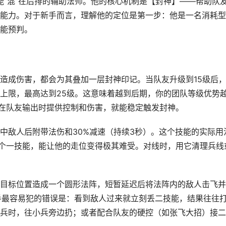
能“混”在后排的辅助法师。他的核心机制是【封神】——帮助队
能力。对于新手而言，理解他的定位是第一步：他是一名消耗型
能预判。
造成伤害，都会为其叠加一层封神印记。当队友升级到15级后
上限，最高达到25级。这意味着越到后期，你的团队等级优势
要在队友输出时提供控制和伤害，就能稳定触发封神。
中敌人后附带法伤和30%减速（持续3秒）。这个技能的实际用
一个一技能，能让他的走位变得极其难受。对线时，用它清理兵线
目标位置造成一个圆形法阵，短暂延迟后将法阵内的敌人击飞并
新手最容易犯的错误是：看到敌人过来就立刻丢二技能，结果往往
兵时，往小兵旁边扔；或者配合队友的硬控（如张飞大招）接二