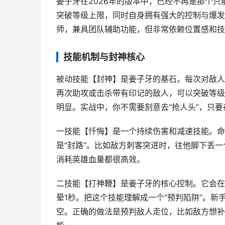
姜子牙在2026年的版本中，已经不再是那个只
突破等级上限，同时自身拥有强大的控制与爆发
师，兼具团队辅助功能，但非常依赖位置感和技
技能机制与封神核心
被动技能【封神】是姜子牙的基石。每次对敌人
再次助攻或击杀带有印记的敌人，可以突破等级
明显。实战中，你不需要刻意去“抢人头”，只
一技能【忏悔】是一个持续伤害和减速技能。命
是“封路”。比如敌方刺客突进时，往他脚下丢
消耗英雄血量都很高效。
二技能【打神鞭】是姜子牙的核心控制。它会在
晕1秒。把这个技能理解成一个“预判陷阱”。
空。正确的做法是预判敌人走位，比如敌方想补