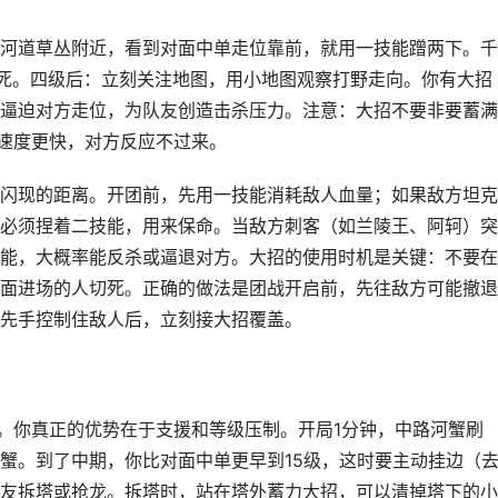
河道草丛附近，看到对面中单走位靠前，就用一技能蹭两下。千
死。四级后：立刻关注地图，用小地图观察打野走向。你有大招
逼迫对方走位，为队友创造击杀压力。注意：大招不要非要蓄满
而速度更快，对方反应不过来。
闪现的距离。开团前，先用一技能消耗敌人血量；如果敌方坦克
必须捏着二技能，用来保命。当敌方刺客（如兰陵王、阿轲）突
能，大概率能反杀或逼退对方。大招的使用时机是关键：不要在
面进场的人切死。正确的做法是团战开启前，先往敌方可能撤退
先手控制住敌人后，立刻接大招覆盖。
病。你真正的优势在于支援和等级压制。开局1分钟，中路河蟹刷
蟹。到了中期，你比对面中单更早到15级，这时要主动挂边（
友拆塔或抢龙。拆塔时，站在塔外蓄力大招，可以清掉塔下的小