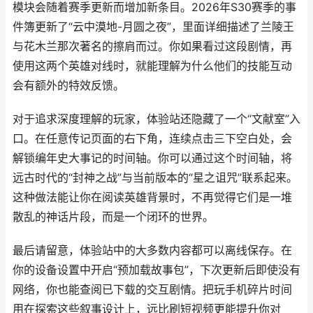
模块会随着赛季更新而增加新条目。2026年S30赛季的事
件簿更新了“云中漠地-月圆之夜”，里面详细描述了兰陵王
与花木兰那次著名的擦肩而过。你如果看过这段剧情，再
使用这两个英雄对线时，就能理解为什么他们的技能互动
会有额外的特效反馈。
对于追求深度理解的玩家，体验站还隐藏了一个“文献室”入
口。在任意传记页面的右下角，连续点击三下空白处，会
解锁编年史大事记的时间轴。你可以通过这个时间轴，将
远古时代的“封神之战”与当前版本的“星之诅咒”联系起来。
这种做法能让你在阅读英雄背景时，不再觉得它们是一堆
散乱的神话片段，而是一个闭环的世界。
最后请留意，体验站中的大多数内容都可以离线保存。在
你的设备设置中开启“预加载故事包”，下次更新后即使没有
网络，你也能查阅已下载的交互剧情。把玩手机碎片时间
用在探索这些叙事设计上，远比刷短视频更能提升你对