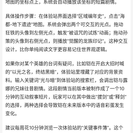
地图的坐标点上，系统会自动播放该坐标的短篇剧情。
具体操作步骤：在体验站界面选择“区域编年史”，点击“海
都-地下遗迹”地图。系统会弹出两个可交互的光点。拖动
狂铁的头像到左侧光点，触发“被诅咒的试炼”动画；拖动孙
策的头像到右侧光点，则播放“觉醒的龙族印记”。这种交互
设计，比你单纯阅读文字更容易记住世界观逻辑。
如果你对某个英雄的台词有疑问，比如铠在开启大招时喊
的“以光之名，终结黑暗”，体验站里埋藏了对应的背景资
料。输入关键词“光与暗”到体验站的搜索栏，会调出铠与露
娜的兄妹往昔剧情。这段剧情当前版本被制作成了一个10
分钟的互动叙事短片，玩家可以在其中做出“拔剑”或“释剑”
的选择，两种选择会导致铠在未来版本中的语音彩蛋发生
变化。
建议每周花10分钟浏览一次体验站的“关键事件簿”。这个