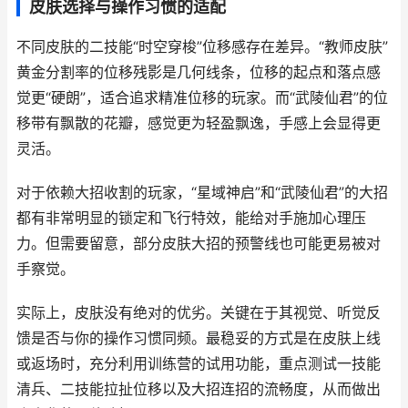
皮肤选择与操作习惯的适配
不同皮肤的二技能“时空穿梭”位移感存在差异。“教师皮肤”
黄金分割率的位移残影是几何线条，位移的起点和落点感
觉更“硬朗”，适合追求精准位移的玩家。而“武陵仙君”的位
移带有飘散的花瓣，感觉更为轻盈飘逸，手感上会显得更
灵活。
对于依赖大招收割的玩家，“星域神启”和“武陵仙君”的大招
都有非常明显的锁定和飞行特效，能给对手施加心理压
力。但需要留意，部分皮肤大招的预警线也可能更易被对
手察觉。
实际上，皮肤没有绝对的优劣。关键在于其视觉、听觉反
馈是否与你的操作习惯同频。最稳妥的方式是在皮肤上线
或返场时，充分利用训练营的试用功能，重点测试一技能
清兵、二技能拉扯位移以及大招连招的流畅度，从而做出