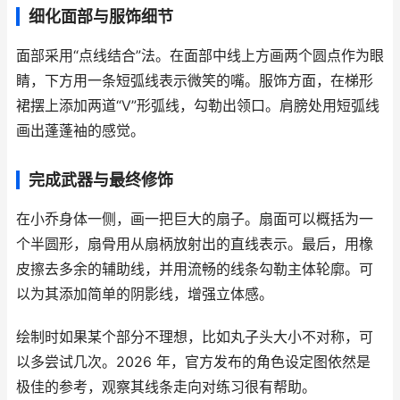
细化面部与服饰细节
面部采用“点线结合”法。在面部中线上方画两个圆点作为眼
睛，下方用一条短弧线表示微笑的嘴。服饰方面，在梯形
裙摆上添加两道“V”形弧线，勾勒出领口。肩膀处用短弧线
画出蓬蓬袖的感觉。
完成武器与最终修饰
在小乔身体一侧，画一把巨大的扇子。扇面可以概括为一
个半圆形，扇骨用从扇柄放射出的直线表示。最后，用橡
皮擦去多余的辅助线，并用流畅的线条勾勒主体轮廓。可
以为其添加简单的阴影线，增强立体感。
绘制时如果某个部分不理想，比如丸子头大小不对称，可
以多尝试几次。2026 年，官方发布的角色设定图依然是
极佳的参考，观察其线条走向对练习很有帮助。