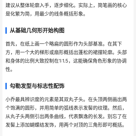
建议从整体轮廓入手，逐步细化。实际上，简笔画的核心
是化繁为简，用最少的线条概括形象。
从基础几何形开始构图
首先，在纸上画一个略扁的圆形作为头部基准。在其下
方，用一个大的梯形或扇形概括出蓬松的裙摆轮廓。头部
和身体的比例大致控制在1:1.5，这能确保角色形象的协调
性。
勾勒发型与标志性配饰
小乔最具辨识度的元素是其双丸子头。在头顶两侧画出两
个饱满的圆形，并用简单的弧线表示发髻的纹理。然后，
从丸子头两侧引出两条曲线，代表飘逸的长发。别忘了在
发髻上添加蝴蝶结发饰，用两个对顶的三角形即可概括。