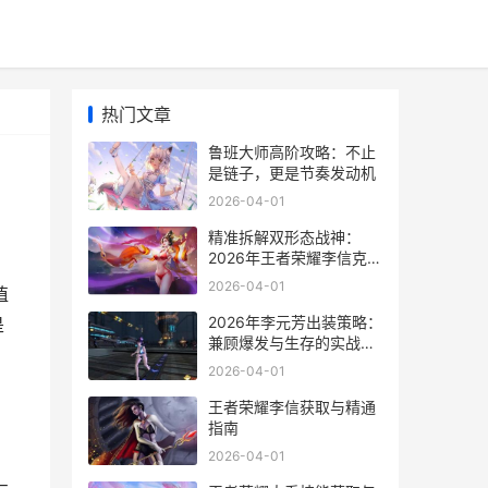
热门文章
鲁班大师高阶攻略：不止
是链子，更是节奏发动机
2026-04-01
精准拆解双形态战神：
2026年王者荣耀李信克制
全攻略
2026-04-01
值
2026年李元芳出装策略：
是
兼顾爆发与生存的实战指
南
2026-04-01
王者荣耀李信获取与精通
指南
2026-04-01