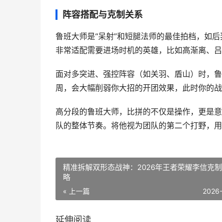
阵容搭配与克制关系
鲁班大师是“呆射”和短腿法师的最佳拍档，如
非常适配需要进场时机的英雄，比如高渐离、吕
面对多突进、强控阵容（如关羽、盾山）时，鲁
周，会大幅削弱你大招的开团效果，此时你的战
高分段的鲁班大师，比拼的不仅是操作，更是意
队的整体节奏。将他视为团队的第二个打野，用
精准拆解双形态战神：2026年王者荣耀李信克
略
« 上一篇
2026
延伸阅读