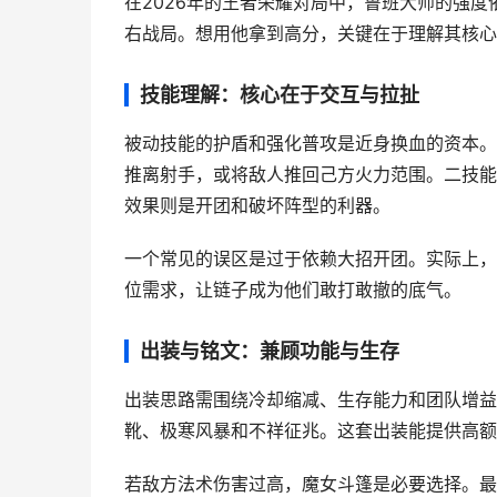
在2026年的王者荣耀对局中，鲁班大师的强
右战局。想用他拿到高分，关键在于理解其核心
技能理解：核心在于交互与拉扯
被动技能的护盾和强化普攻是近身换血的资本。
推离射手，或将敌人推回己方火力范围。二技能
效果则是开团和破坏阵型的利器。
一个常见的误区是过于依赖大招开团。实际上，
位需求，让链子成为他们敢打敢撤的底气。
出装与铭文：兼顾功能与生存
出装思路需围绕冷却缩减、生存能力和团队增益
靴、极寒风暴和不祥征兆。这套出装能提供高额
若敌方法术伤害过高，魔女斗篷是必要选择。最