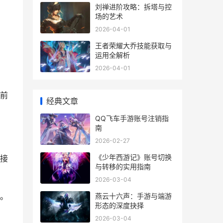
刘禅进阶攻略：拆塔与控
场的艺术
2026-04-01
王者荣耀大乔技能获取与
运用全解析
2026-04-01
前
经典文章
QQ飞车手游账号注销指
南
2026-02-27
《少年西游记》账号切换
接
与转移的实用指南
2026-03-04
。
燕云十六声：手游与端游
形态的深度抉择
2026-03-04