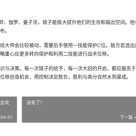
后羿、伽罗、姜子牙。链子能极大提升他们的生存和输出空间。他
布。
班大师会比较被动，需要后手使用一技能保护C位。敌方若选出
略重心应更多转向保护和利用二技能进行战术位移。
识与决策。每一次链子的给予，每一次大招的开启，都应服务于
位移创造机会，用控制决定胜负，胜利与高分自然水到渠成。
制全攻
没有了！
-04-01
下一篇 