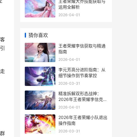
左
王者荣耀大乔技能获取与
运用全解析
2026-04-01
猜你喜欢
客
王者荣耀李信获取与精通
引
指南
2026-04-01
李元芳高分进阶指南：从
走
细节操作到节奏掌控
2026-03-31
精准拆解双形态战神：
2026年王者荣耀李信克制
全攻略
2026-04-01
2026年王者荣耀小队退出
操作指南
2026-03-31
群