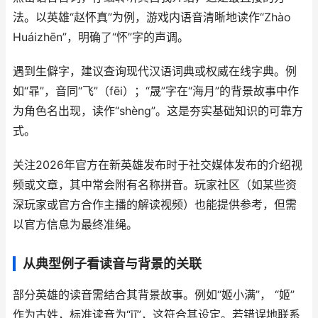
法。以英雄“赵怀真”为例，游戏内语音清晰地读作“Zhào
Huáizhēn”，明确了“怀”字的声调。
遇到生僻字，建议查询现代汉语词典或权威在线字典。例
如“暃”，音同“飞”（fēi）；“晟”字在“海月”的背景故事中作
为角色名出现，读作“shèng”。这是夯实基础知识的可靠方
式。
关注2026年官方在新英雄发布时于社交媒体发布的介绍视
频或文章，其中常会附有名称拼音。玩家社区（如某些资
深玩家或官方合作主播的解读视频）也能提供参考，但需
以官方信息为最终准绳。
从典型例子看读音与背景的关联
部分英雄的读音需结合其背景故事。例如“姬小满”， “姬”
作为古姓，标准读音为“jī”，这符合其设定。若错误地联系