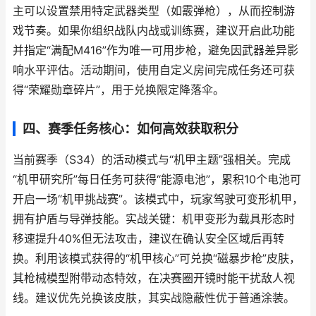
主可以设置禁用特定武器类型（如霰弹枪），从而控制游
戏节奏。如果你组织战队内战或训练赛，建议开启此功能
并指定“满配M416”作为唯一可用步枪，避免因武器差异影
响水平评估。活动期间，使用自定义房间完成任务还可获
得“荣耀勋章碎片”，用于兑换限定降落伞。
四、赛季任务核心：如何高效获取积分
当前赛季（S34）的活动模式与“机甲主题”强相关。完成
“机甲研究所”每日任务可获得“能源电池”，累积10个电池可
开启一场“机甲挑战赛”。该模式中，玩家驾驶可变形机甲，
拥有护盾与导弹技能。实战关键：机甲变形为载具形态时
移速提升40%但无法攻击，建议在确认安全区域后再转
换。利用该模式获得的“机甲核心”可兑换“磁暴步枪”皮肤，
其枪械模型附带动态特效，在决赛圈开镜时能干扰敌人视
线。建议优先兑换该皮肤，其实战隐蔽性优于普通涂装。