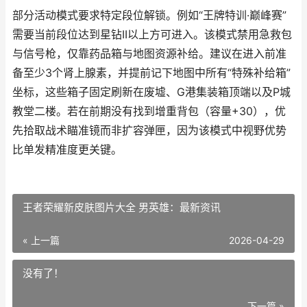
部分活动模式要求特定段位解锁。例如“王牌特训·巅峰赛”
需要当前段位达到星钻II以上方可进入。该模式禁用急救包
与信号枪，仅靠药品箱与地图资源补给。建议在进入前准
备至少3个肾上腺素，并提前记下地图中所有“特殊补给箱”
坐标，这些箱子固定刷新在废墟、G港集装箱顶端以及P城
教堂二楼。若在前期没有找到增重背包（容量+30），优
先拾取战术瞄准镜而非扩容弹匣，因为该模式中视野优势
比单发精准度更关键。
王者荣耀新皮肤图片大全 男英雄：最新资讯
« 上一篇
2026-04-29
没有了！
下一篇 »