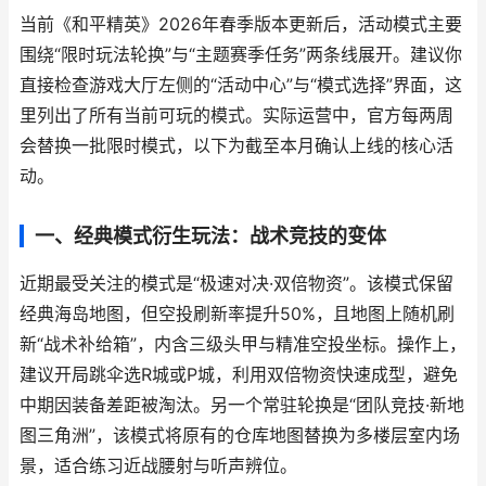
当前《和平精英》2026年春季版本更新后，活动模式主要
围绕“限时玩法轮换”与“主题赛季任务”两条线展开。建议你
直接检查游戏大厅左侧的“活动中心”与“模式选择”界面，这
里列出了所有当前可玩的模式。实际运营中，官方每两周
会替换一批限时模式，以下为截至本月确认上线的核心活
动。
一、经典模式衍生玩法：战术竞技的变体
近期最受关注的模式是“极速对决·双倍物资”。该模式保留
经典海岛地图，但空投刷新率提升50%，且地图上随机刷
新“战术补给箱”，内含三级头甲与精准空投坐标。操作上，
建议开局跳伞选R城或P城，利用双倍物资快速成型，避免
中期因装备差距被淘汰。另一个常驻轮换是“团队竞技·新地
图三角洲”，该模式将原有的仓库地图替换为多楼层室内场
景，适合练习近战腰射与听声辨位。