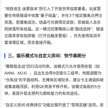
“地铁逃生·迷雾版本”则引入了开放世界探索要素。玩家需
要在地铁隧道中收集“量子结晶”，并在3个指定撤离点押注
资源。若撤离成功，结晶可兑换限定皮肤；若被敌人击杀
则掉落所有结晶。这一模式的策略核心是“路线选择”：隧道
岔路常常有陷阱箱（打开后触发警报），优先使用探测手
雷清理区域，而非直接开箱。
三、娱乐模式与自定义房间：快节奏刷分
“鹰眼狙击战”回归活动列表。该模式只允许使用栓狙（如
AWM、M24），且出生自带8倍镜与三级甲。地图调整为
“仓库战”的平面结构，无掩体区域较多，建议卡主通道斜坡
或集装箱顶部，利用QE侧身平移开枪。该模式每局约5分
钟，是提升狙击预判与跟枪能力的有效途径。
“自定义房间·经典排位”功能近期开放了“禁用武器”选项。房