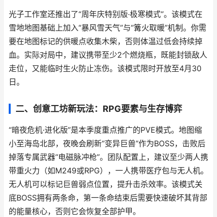
光子工作室还推出了“周年庆特别版·极寒模式”。该模式在
雪地地图基础上加入“暴风雪天气”与“篝火取暖”机制。你需
要在地图标记的供暖点收集木柴，否则体温过低会持续掉
血。实际对局中，建议携带至少2个燃烧瓶，既能封锁敌人
走位，又能临时生火防止冻伤。该模式限时开放至4月30
日。
二、创意工坊新玩法：RPG要素与生存博弈
“暗夜危机·进化版”是本季度重点推广的PVE模式。地图缩
小至海岛北部，夜晚会刷新“变异巨兽”作为BOSS，击败后
掉落专属武器“电磁脉冲枪”。团队配置上，建议至少两人携
带重火力（如M249或RPG），一人携带医疗包与无人机。
无人机可以标记巨兽弱点位置，提升击杀效率。该模式关
底BOSS拥有两条命，第一条命结束后需要快速破坏其背部
的能量核心，否则它会恢复全部护甲。