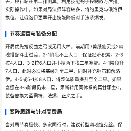
害，锤石站在第二排侧翼，利用技能钩子控制敌方后排。
实际操作中，如果对局法师阵容较多，将约里克与俄洛伊
换位，让俄洛伊更早开出技能降低对手法系爆发。
节奏运营与装备分配
开局优先抢反曲之弓或无用大棒。前期用3剪纸仙灵或2幽
魂搭配斗士过渡，2-1阶段不上人口，保证经济积累。2-3
拉4人口，3-2拉6人口并小搜两下找二星塞娜。4-1阶段升
7人口，此时必须将塞娜升至二星，同时补充锤石和俄洛
伊。4-5或5-1拉8人口，将整体质量提升至全二星。如果
塞娜在3-5阶段仍未二星，果断转用同体系的莫甘娜主C，
装备替换为蓝霸符、法爆、正义之手。
变阵思路与针对高费局
当对局节奏极快、多家同行时，建议转型幽魂拉克丝。保