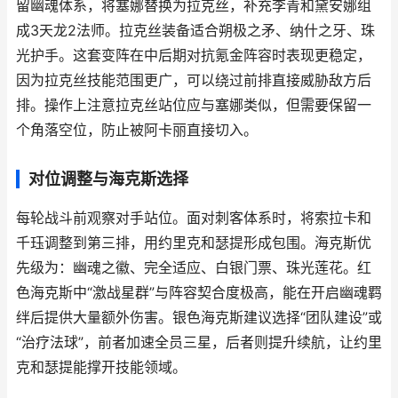
留幽魂体系，将塞娜替换为拉克丝，补充李青和黛安娜组
成3天龙2法师。拉克丝装备适合朔极之矛、纳什之牙、珠
光护手。这套变阵在中后期对抗氪金阵容时表现更稳定，
因为拉克丝技能范围更广，可以绕过前排直接威胁敌方后
排。操作上注意拉克丝站位应与塞娜类似，但需要保留一
个角落空位，防止被阿卡丽直接切入。
对位调整与海克斯选择
每轮战斗前观察对手站位。面对刺客体系时，将索拉卡和
千珏调整到第三排，用约里克和瑟提形成包围。海克斯优
先级为：幽魂之徽、完全适应、白银门票、珠光莲花。红
色海克斯中“激战星群”与阵容契合度极高，能在开启幽魂羁
绊后提供大量额外伤害。银色海克斯建议选择“团队建设”或
“治疗法球”，前者加速全员三星，后者则提升续航，让约里
克和瑟提能撑开技能领域。