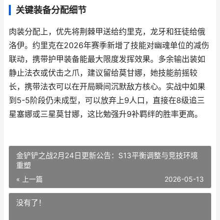
关键装备分配细节
肉装分配上，优先将荆棘甲送给约里克，龙牙和狂徒给俄
洛伊。约里克在2026年赛季新增了技能对幽魂单位的减伤
联动，携带护甲装备能最大限度发挥效果。多余输出装如
静止法衣或伏击之爪，建议留给莫甘娜，她技能前摇较
长，携带法衣可以在开局瞬间沉默敌方核心。实战中如果
到5-5阶段仍未成型，可以放弃上9人口，直接在8级追三
星塞娜或三星莫甘娜，这比勉强升9补羁绊的胜率更高。
金铲铲之战2月24日更新公告：S13平衡调整与竞技环境
重塑
« 上一篇
2026-05-13
没有了！