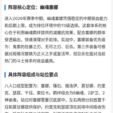
阵容核心定位：幽魂塞娜
进入2026年赛季中期，幽魂塞娜凭借稳定的中期锁血能力
和后期上限，成为排位环境中的T0级选择。这套体系的核
心在于利用幽魂羁绊提供的减魔抗效果，配合塞娜的群体
穿透输出，快速清理对手前排。实战中，塞娜装备优先级
为：鬼索的狂暴之刃、无尽之刃、巨杀。第三件装备可根
据对局情况替换为正义之手或复活甲，但巨杀在面对当前
热门的斗士体系时收益最高。
具体阵容组成与站位要点
八人口成型配置为：塞娜、锤石、俄洛伊、莫甘娜、约里
克、瑟提、千珏、索拉卡。羁绊组合为6幽魂、2护卫、2
神谕者。站位时塞娜需要沉底居中，左右两侧分别放置千
珏和莫甘娜提供保护。约里克和瑟提顶在前排中间吸收伤