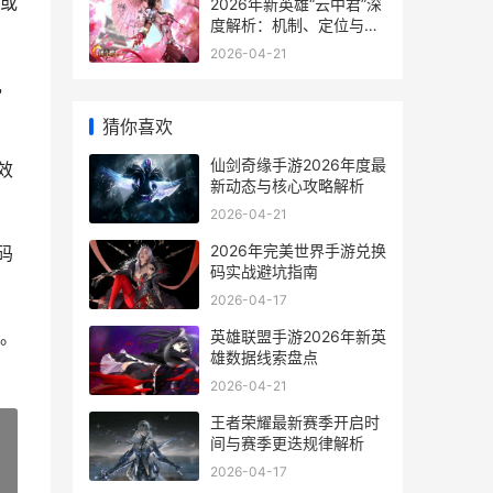
或
2026年新英雄“云中君”深
度解析：机制、定位与实
战策略
2026-04-21
，
猜你喜欢
仙剑奇缘手游2026年度最
效
新动态与核心攻略解析
2026-04-21
2026年完美世界手游兑换
码
码实战避坑指南
2026-04-17
。
英雄联盟手游2026年新英
雄数据线索盘点
2026-04-21
王者荣耀最新赛季开启时
间与赛季更迭规律解析
2026-04-17
»