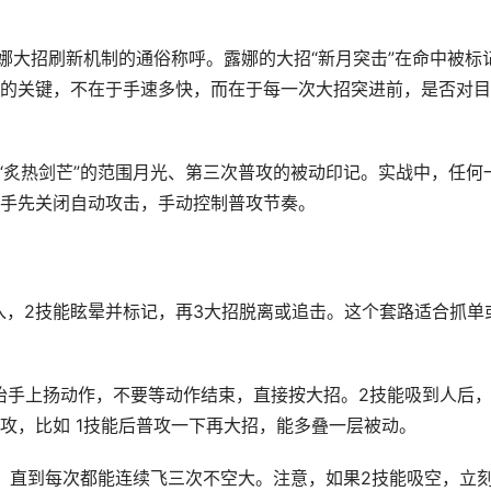
娜大招刷新机制的通俗称呼。露娜的大招“新月突击”在命中被标
的关键，不在于手速多快，而在于每一次大招突进前，是否对目
能“炙热剑芒”的范围月光、第三次普攻的被动印记。实战中，任何
手先关闭自动攻击，手动控制普攻节奏。
入，2技能眩晕并标记，再3大招脱离或追击。这个套路适合抓单
抬手上扬动作，不要等动作结束，直接按大招。2技能吸到人后
攻，比如 1技能后普攻一下再大招，能多叠一层被动。
23，直到每次都能连续飞三次不空大。注意，如果2技能吸空，立