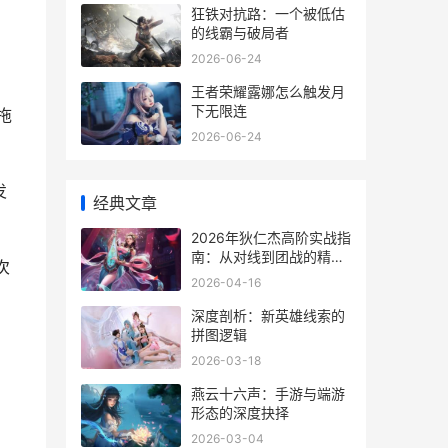
狂铁对抗路：一个被低估
的线霸与破局者
2026-06-24
王者荣耀露娜怎么触发月
下无限连
拖
2026-06-24
发
经典文章
2026年狄仁杰高阶实战指
南：从对线到团战的精准
次
掌控
2026-04-16
深度剖析：新英雄线索的
拼图逻辑
%
2026-03-18
燕云十六声：手游与端游
形态的深度抉择
2026-03-04