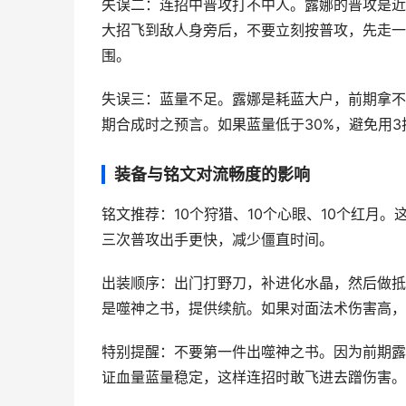
失误二：连招中普攻打不中人。露娜的普攻是近
大招飞到敌人身旁后，不要立刻按普攻，先走一
围。
失误三：蓝量不足。露娜是耗蓝大户，前期拿不
期合成时之预言。如果蓝量低于30%，避免用3
装备与铭文对流畅度的影响
铭文推荐：10个狩猎、10个心眼、10个红月
三次普攻出手更快，减少僵直时间。
出装顺序：出门打野刀，补进化水晶，然后做抵
是噬神之书，提供续航。如果对面法术伤害高，
特别提醒：不要第一件出噬神之书。因为前期露
证血量蓝量稳定，这样连招时敢飞进去蹭伤害。