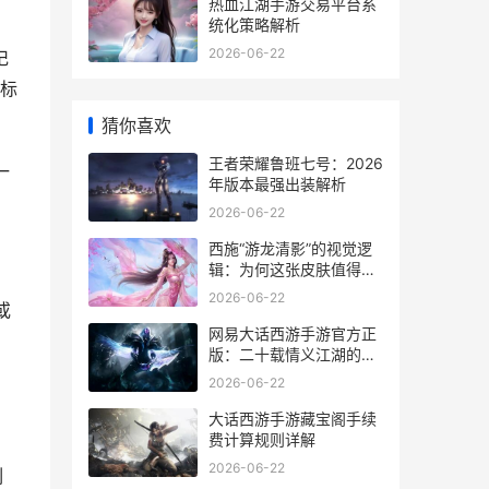
热血江湖手游交易平台系
统化策略解析
2026-06-22
记
标
猜你喜欢
王者荣耀鲁班七号：2026
一
年版本最强出装解析
2026-06-22
西施“游龙清影”的视觉逻
辑：为何这张皮肤值得高
清壁纸
2026-06-22
或
网易大话西游手游官方正
版：二十载情义江湖的移
动端传承
2026-06-22
，
大话西游手游藏宝阁手续
费计算规则详解
2026-06-22
刻