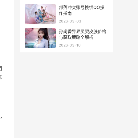
部落冲突账号换绑QQ操
作指南
。
2026-03-03
孙尚香异界灵契皮肤价格
与获取策略全解析
能
2026-03-10
用
练
，