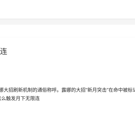
连
娜大招刷新机制的通俗称呼。露娜的大招“新月突击”在命中被标
怎么触发月下无限连