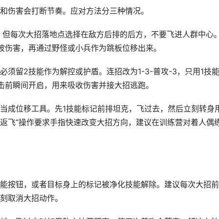
和伤害会打断节奏。应对方法分三种情况。
手，但每次大招落地点选择在敌方后排的后方，不要飞进人群中心
波伤害，再通过野怪或小兵作为跳板位移出来。
须留2技能作为解控或护盾。连招改为1-3-普攻-3，只用1技
击前瞬间开启，用来吸收伤害并接大招逃跑。
当成位移工具。先1技能标记前排坦克，飞过去，然后立刻转身
折返飞”操作要求手指快速改变大招方向，建议在训练营对着人偶
能按钮，或者目标身上的标记被净化技能解除。建议每次大招前
刻取消大招动作。