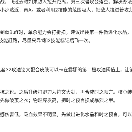
战，飞过去时如果敌人拉开距离，第三次普攻会落空。解决办法
小步贴近，再A。或者利用2技能的范围吸人，把敌人拉进普攻
到蓝Buff时，单杀能力会打折扣。建议出装第一件做进化水晶，
技能赶路，尽量只靠1和2技能标记后飞一次。
。这套32攻速铭文配合皮肤可以卡在露娜的第二档攻速阈值上，让
抗之靴。之后升级打野刀为符文大剑，再合成时之预言。核心装
先做破茧之衣；物理爆发高，把时之预言换成暴烈之甲。
娜伤害低，吸血效果不明显。先做出进化水晶和时之预言，可以