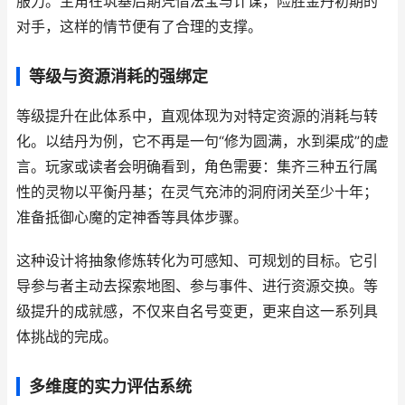
服力。主角在筑基后期凭借法宝与计谋，险胜金丹初期的
对手，这样的情节便有了合理的支撑。
等级与资源消耗的强绑定
等级提升在此体系中，直观体现为对特定资源的消耗与转
化。以结丹为例，它不再是一句“修为圆满，水到渠成”的虚
言。玩家或读者会明确看到，角色需要：集齐三种五行属
性的灵物以平衡丹基；在灵气充沛的洞府闭关至少十年；
准备抵御心魔的定神香等具体步骤。
这种设计将抽象修炼转化为可感知、可规划的目标。它引
导参与者主动去探索地图、参与事件、进行资源交换。等
级提升的成就感，不仅来自名号变更，更来自这一系列具
体挑战的完成。
多维度的实力评估系统