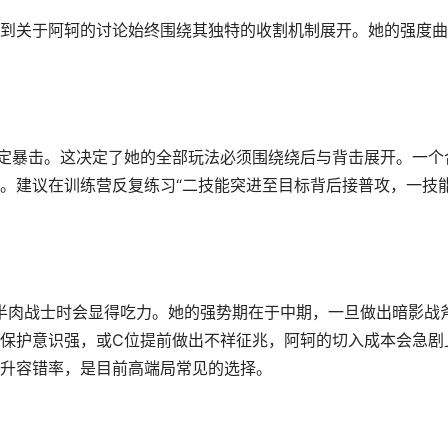
到关于阿轲的讨论始终围绕其独特的收割机制展开。她的强度曲
必定暴击。这决定了她的全部玩法必须围绕绕后与背击展开。一个
。建议在训练营反复练习“二技能突进至目标背后接普攻，一技
。
和半肉战士时会显得吃力。她的强势期在于中期，一旦做出暗影战
保护意识强，或C位提前做出不祥征兆，阿轲的切入成本会急剧
升容错率，是目前高端局常见的选择。