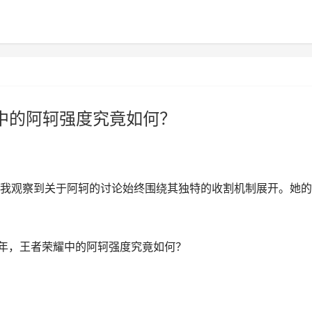
耀中的阿轲强度究竟如何？
我观察到关于阿轲的讨论始终围绕其独特的收割机制展开。她的
6年，王者荣耀中的阿轲强度究竟如何？