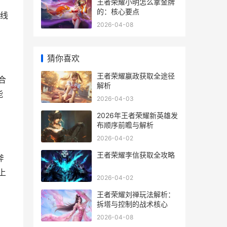
王者荣耀小明怎么拿金牌
的：核心要点
线
2026-04-08
猜你喜欢
王者荣耀嬴政获取全途径
合
解析
能
2026-04-03
2026年王者荣耀新英雄发
布顺序前瞻与解析
2026-04-02
王者荣耀李信获取全攻略
斧
上
2026-04-02
王者荣耀刘禅玩法解析：
拆塔与控制的战术核心
2026-04-08