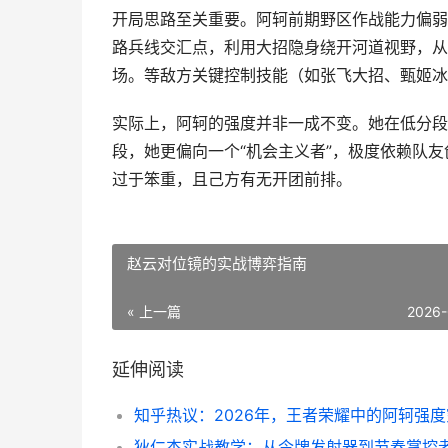
开局思路至关重要。阿轲前期野区作战能力偏弱
路兵线交汇点，利用大招隐身绕开河道视野，从
场。等敌方关键控制技能（如张飞大招、甄姬冰
实际上，阿轲的强度并非一成不变。她在低分段
段，她更偏向一个“机会主义者”，极度依赖队
过于笨重，且己方有无开团前排。
赵云对位镜的实战博弈指南
« 上一篇
2026-
延伸阅读
狄仁杰实战教学：从令牌发射器到节奏掌控