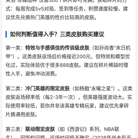
关羽“冰锋战神”仅需300个碎片即可兑换。获取碎片的方
式：每周完成5v5对局、签到等任务，积攒速度较慢，建
议优先兑换热门英雄的性价比较高的皮肤。
如何判断值得入手？三类皮肤购买建议
第一类：
特效与手感俱佳的传说级皮肤
（如孙尚香“末日机
甲”）。这类皮肤返场后价格接近200元，但特效和模型优
化过，实际体验优于很多888皮肤。建议在碎片稀缺时理
性入手，避免冲动消费。
第二类：
冷门英雄的限定皮肤
（如杨戬“永曜之星”）。这类
皮肤返场频率低（每2-3年一次），但英雄强度波动大。实
际使用率较低，若你并非该英雄专精玩家，建议优先拿碎
片换通用皮肤。
第三类：
联动限定皮肤
（如《西游记》系列、NBA联
名）。因版权问题，返场时间极不确定（2026年尚未有返