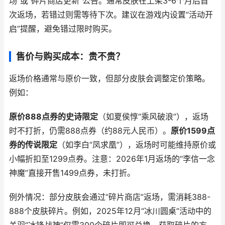
场”或“碎片商店更新”公告。通常皮肤在上架3-6个月后首
次返场，若错过则需等待下次。建议在游戏内设置“活动开
启”提醒，避免错过限时购买。
售价与购买成本：贵不贵？
返场价格通常与原价一致，但部分皮肤会调整定价策略。
例如：
原价888点券的史诗限定
（如夏侯惇“乘风破浪”），返场
时不打折，仍需888点券（约88元人民币）。
原价1599点
券的传说限定
（如李白“凤求凰”），返场时可能维持原价或
小幅折扣至1299点券。注意：2026年1月返场的“李信一念
神魔”直接开售1499点券，未打折。
例外情况：部分皮肤会通过“碎片商店”返场，需消耗388-
888个皮肤碎片。例如，2025年12月“冰川圆桌”活动中的