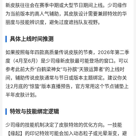
新皮肤往往会在赛季中期或大型节日期间上线。少司缘作
为当前版本的高人气辅助，其皮肤设计需要兼顾特效的华
丽度与技能辨识度，避免过度遮挡队友视野。
具体上线时间推测
如果按照每年四款高质量传说皮肤的节奏，2026年第二季
度（4月至6月）是少司缘新皮肤最可能登场的窗口。可以
参考此前大乔“白鹤梁神女”与孙膑“天狼运算者”的上线时
间，辅助传说皮肤通常与节日或版本主题绑定。建议你关
注2月底的“惊蛰”版本直播预告，官方常用这个节点铺垫上
半年皮肤计划。
特效与技能绑定逻辑
少司缘的技能机制决定了皮肤特效的优化方向。一技能
【缘起】的印记特效可能会加入动态粒子或光晕渐变，避