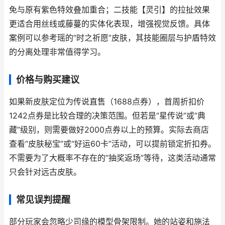
免与原有紫色特效叠加重合；二技能【灵引】的拉扯效果
更适合用丝线或藤蔓的实体化表现，增强视觉反馈。具体
案例可以参考瑶的“时之祈愿”皮肤，其技能圈层与护盾特效
的分离处理非常值得学习。
价格与购买建议
如果新皮肤定位为传说直售（1688点券），首周折扣价
1242点券是比较合理的决策范围。但若是“星传说”或“典
藏”级别，则需要做好2000点券以上的预算。实际去商店
查看“皮肤秘宝”或“好运60卡”活动，可以提前锁定折扣券。
不需要为了大概率不存在的“抽奖返场”等待，这类活动通常
只会针对远古皮肤。
常见误判提醒
部分玩家会忽略少司缘的模型骨架限制。她的站姿和施法